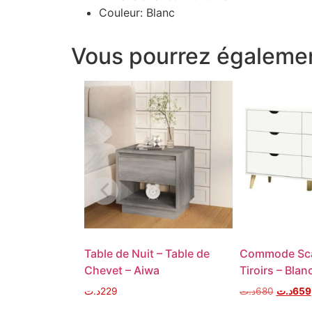
Couleur: Blanc
Vous pourrez égalemen
Table de Nuit – Table de
Commode Sca
Chevet – Aiwa
Tiroirs – Blan
د.ت
229
د.ت
680
د.ت
659