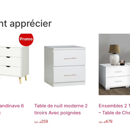
t apprécier
Promo
ndinave 6
Table de nuit moderne 2
Ensembles 2 T
c
tiroirs Avec poignées
– Table de Che
د.ت
259
د.ت
479