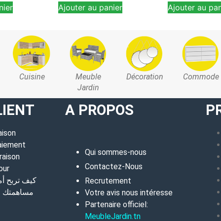
nier
Ajouter au panier
Ajouter au pan
Cuisine
Meuble
Décoration
Commode
Jardin
LIENT
A PROPOS
P
aison
aiement
Qui sommes-nous
raison
Contactez-Nous
our
كيف تربح أ
Recrutement
مساهمتك في
Votre avis nous intéresse
Partenaire officiel:
MeubleJardin.tn