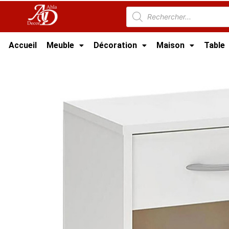
Accueil
Meuble
Décoration
Maison
Table
Accueil
/
Meuble Chambre
/
Commode Tunisi