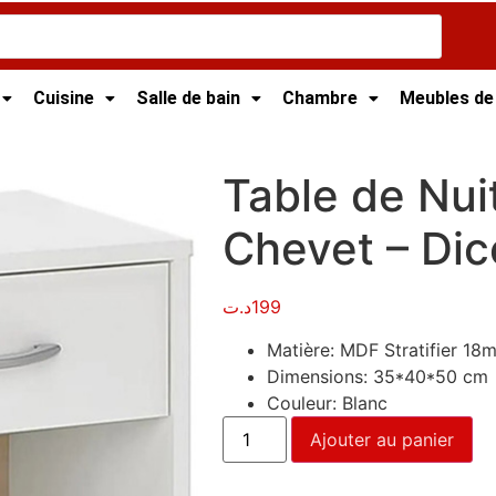
Cuisine
Salle de bain
Chambre
Meubles de
e
/ Table de Nuit – Table de Chevet – Dico
Table de Nui
Chevet – Dic
د.ت
199
Matière: MDF Stratifier 18m
Dimensions: 35*40*50 cm
Couleur: Blanc
Ajouter au panier