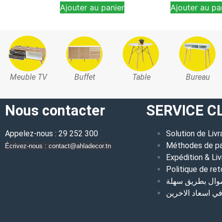
Ajouter au panier
Ajouter au pa
Meuble TV
Buffet
Table
Bureau
Nous contacter
SERVICE C
Appelez-nous : 29 252 300
Solution de Livr
Méthodes de p
Écrivez-nous : contact@ahladecor.tn
Expédition & Liv
Politique de ret
موال بطريق سهلة
 اسعاد الاخرين