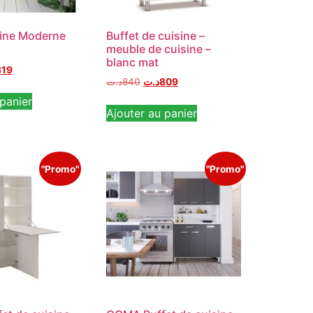
sine Moderne
Buffet de cuisine –
meuble de cuisine –
blanc mat
819
د.ت
840
د.ت
809
panier
Ajouter au panier
"Promo"
"Promo"