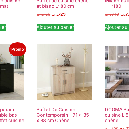
e cuisine L
Buffet de cuisine chêne
Milano buff
 mat
et blanc L: 80 cm
– H:180
د.ت
750
د.ت
729
د.ت
640
د.ت
ier
Ajouter au panier
Ajouter au 
"Promo"
porain
Buffet De Cuisine
DCOMA Buf
ble bas
Contemporain – 71 x 35
cuisine L 
fet cuisine
x 88 cm Chêne
chêne
د.ت
850
د.ت
7