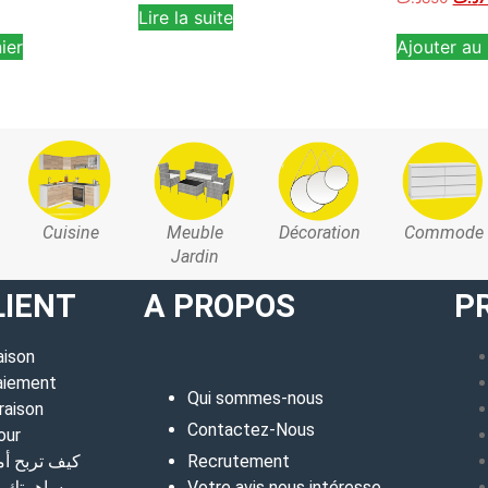
Lire la suite
ier
Ajouter au 
Cuisine
Meuble
Décoration
Commode
Jardin
LIENT
A PROPOS
P
aison
aiement
Qui sommes-nous
raison
Contactez-Nous
our
كيف تربح أ
Recrutement
مساهمتك في
Votre avis nous intéresse