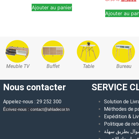
Ajouter au panier
Ajouter au pan
Meuble TV
Buffet
Table
Bureau
Nous contacter
SERVICE C
Appelez-nous : 29 252 300
Solution de Livr
Méthodes de p
Écrivez-nous : contact@ahladecor.tn
Expédition & Liv
Politique de ret
موال بطريق سهلة
 اسعاد الاخرين