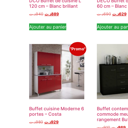
DCO Buffet de cuisine L
DECO Buffet d
120 cm – Blanc brillant
60 cm – Blanc
د.ت
940
د.ت
889
د.ت
690
د.ت
629
Ajouter au panier
Ajouter au pan
"Promo"
Buffet cuisine Moderne 6
Buffet contem
portes – Costa
commode meu
rangement Buf
د.ت
980
د.ت
929
د.ت
910
د.ت
869