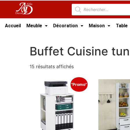
Accueil
Meuble
Décoration
Maison
Table
Accueil
/
Cuisine
/ Buffet Cuisine tunisie
Buffet Cuisine tun
15 résultats affichés
"Promo"