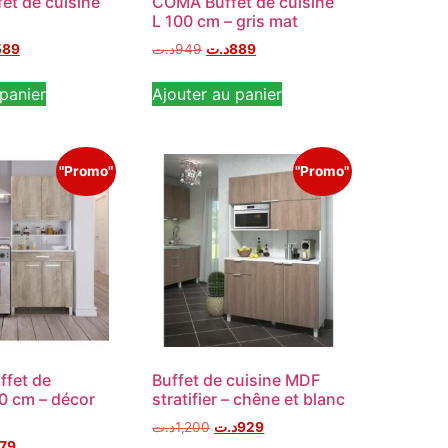
et de cuisine
COMA Buffet de cuisine
L 100 cm – gris mat
589
د.ت
949
د.ت
889
panier
Ajouter au panier
"Promo"
"Promo"
fet de
Buffet de cuisine MDF
80 cm – décor
stratifier – chêne et blanc
د.ت
1,200
د.ت
929
79