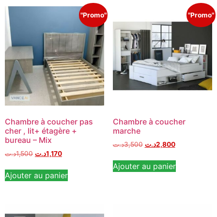
"Promo"
"Promo"
Chambre à coucher pas
Chambre à coucher
cher , lit+ étagère +
marche
bureau – Mix
د.ت
3,500
د.ت
2,800
د.ت
1,500
د.ت
1,170
Ajouter au panier
Ajouter au panier