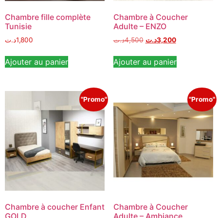
Chambre fille complète
Chambre à Coucher
Tunisie
Adulte – ENZO
د.ت
1,800
د.ت
4,500
د.ت
3,200
Ajouter au panier
Ajouter au panier
"Promo"
"Promo"
Chambre à coucher Enfant
Chambre à Coucher
GOLD
Adulte – Ambiance