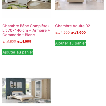
Chambre Bébé Complète :
Chambre Adulte 02
Lit 70×140 cm + Armoire +
د.ت
4,500
د.ت
3,600
Commode – Blanc
د.ت
1,800
د.ت
1,699
Ajouter au panier
Ajouter au panier