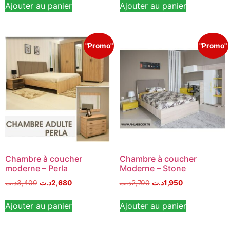
Ajouter au panier
Ajouter au panier
"Promo"
"Promo"
Chambre à coucher
Chambre à coucher
moderne – Perla
Moderne – Stone
د.ت
3,400
د.ت
2,680
د.ت
2,700
د.ت
1,950
Ajouter au panier
Ajouter au panier