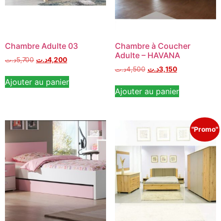
Chambre Adulte 03
Chambre à Coucher
Adulte – HAVANA
د.ت
5,700
د.ت
4,200
د.ت
4,500
د.ت
3,150
Ajouter au panier
Ajouter au panier
"Promo"