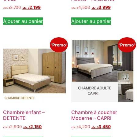
د.ت
2,700
د.ت
2,199
د.ت
4,500
د.ت
3,999
Ajouter au panier
Ajouter au panier
"Promo"
"Promo"
Chambre enfant –
Chambre à coucher
DETENTE
Moderne – CAPRI
د.ت
2,900
د.ت
2,150
د.ت
4,200
د.ت
3,450