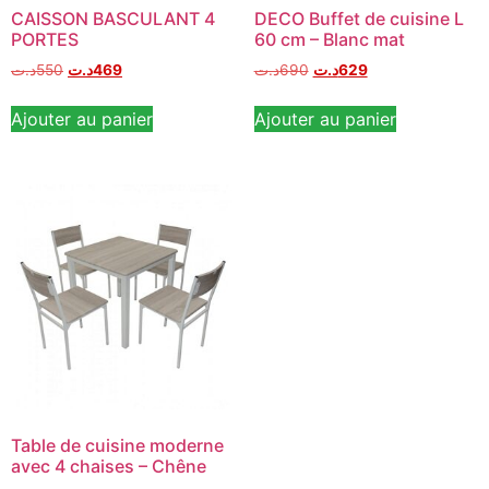
CAISSON BASCULANT 4
DECO Buffet de cuisine L
PORTES
60 cm – Blanc mat
د.ت
550
د.ت
469
د.ت
690
د.ت
629
Ajouter au panier
Ajouter au panier
Table de cuisine moderne
avec 4 chaises – Chêne