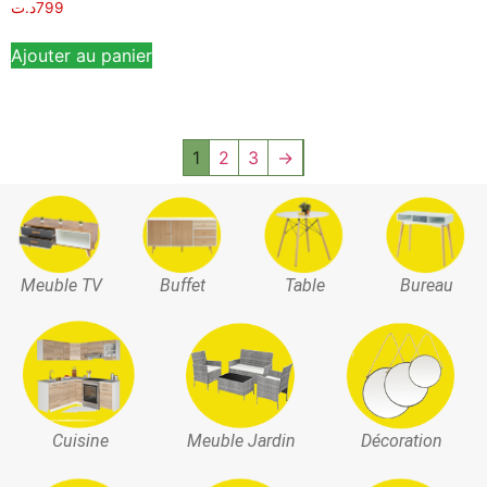
د.ت
799
Ajouter au panier
1
2
3
→
Meuble TV
Buffet
Table
Bureau
Cuisine
Meuble Jardin
Décoration