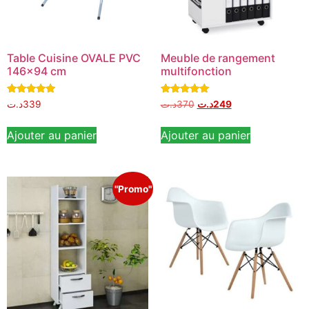
Table Cuisine OVALE PVC
Meuble de rangement
146×94 cm
multifonction
Note
Note
د.ت
339
د.ت
370
د.ت
249
5.00
5.00
sur 5
sur 5
Ajouter au panier
Ajouter au panier
"Promo"