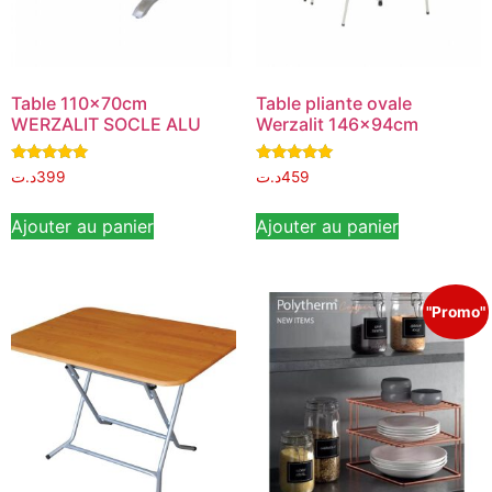
Table 110x70cm
Table pliante ovale
WERZALIT SOCLE ALU
Werzalit 146x94cm
Note
Note
د.ت
399
د.ت
459
5.00
5.00
sur 5
sur 5
Ajouter au panier
Ajouter au panier
"Promo"