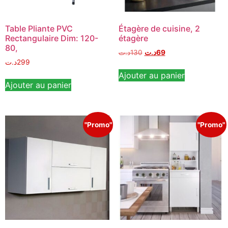
Table Pliante PVC
Étagère de cuisine, 2
Rectangulaire Dim: 120-
étagère
80,
د.ت
130
د.ت
69
د.ت
299
Ajouter au panier
Ajouter au panier
"Promo"
"Promo"