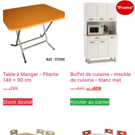
"Promo"
Table à Manger – Pliante
Buffet de cuisine – meuble
146 x 90 cm
de cuisine – blanc mat
د.ت
299
د.ت
840
د.ت
809
Stock épuisé
Ajouter au panier