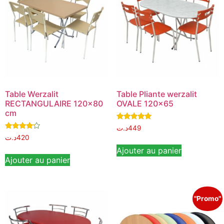
Table Werzalit
Table Pliante werzalit
RECTANGULAIRE 120×80
OVALE 120×65
cm
Note
د.ت
449
5.00
Note
د.ت
420
sur 5
4.00
sur 5
Ajouter au panier
Ajouter au panier
"Promo"