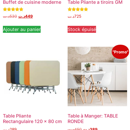
Buffet de cuisine moderne
Table Pliante a tiroirs GM
Note
Note
د.ت
530
د.ت
449
د.ت
725
5.00
5.00
sur 5
sur 5
Ajouter au panier
Stock épuisé
"Promo"
Table Pliante
Table à Manger: TABLE
Rectangulaire 120 x 80 cm
RONDE
د.ت
289
د.ت
450
د.ت
389