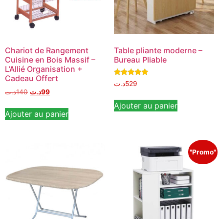
Chariot de Rangement
Table pliante moderne –
Cuisine en Bois Massif –
Bureau Pliable
L’Allié Organisation +
Cadeau Offert
Note
د.ت
529
5.00
د.ت
140
د.ت
99
sur 5
Ajouter au panier
Ajouter au panier
"Promo"