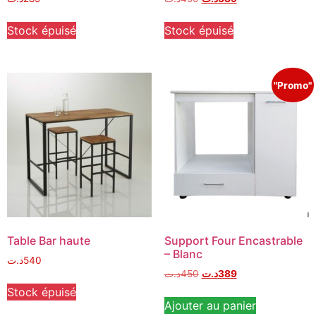
Stock épuisé
Stock épuisé
"Promo"
Table Bar haute
Support Four Encastrable
– Blanc
د.ت
540
د.ت
450
د.ت
389
Stock épuisé
Ajouter au panier