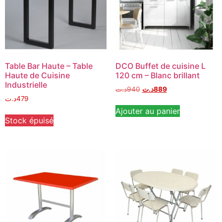
Table Bar Haute – Table
DCO Buffet de cuisine L
Haute de Cuisine
120 cm – Blanc brillant
Industrielle
د.ت
940
د.ت
889
د.ت
479
Ajouter au panier
Stock épuisé