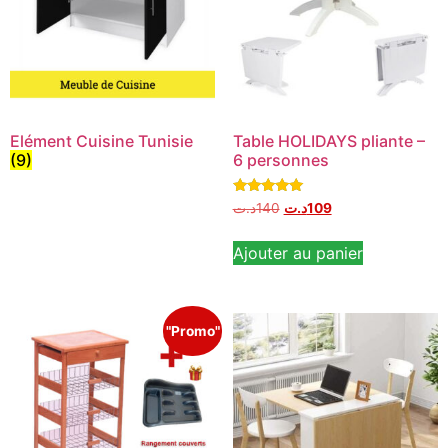
Elément Cuisine Tunisie
Table HOLIDAYS pliante –
(9)
6 personnes
Note
د.ت
140
د.ت
109
5.00
sur 5
Ajouter au panier
"Promo"