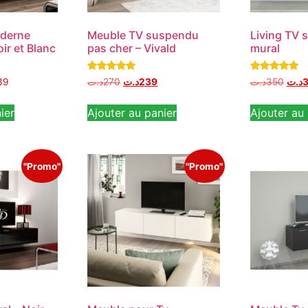
derne
Meuble TV suspendu
Living TV
ir et Blanc
pas cher – Vivald
mural
Note
Note
39
د.ت
270
د.ت
239
د.ت
350
د.ت
3
5.00
4.67
sur 5
sur 5
ier
Ajouter au panier
Ajouter au 
"Promo"
"Promo"