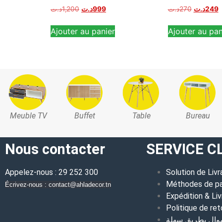
د.ت
1,200
د.ت
999
د.ت
270
د.ت
249
Ajouter au panier
Ajouter au pan
Meuble TV
Buffet
Table
Bureau
Nous contacter
SERVICE C
Appelez-nous : 29 252 300
Solution de Livr
Méthodes de p
Écrivez-nous : contact@ahladecor.tn
Expédition & Liv
Politique de ret
موال بطريق سهلة