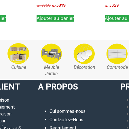
د.ت
350
د.ت
319
د.ت
629
ier
Ajouter au panier
Ajouter au 
Cuisine
Meuble
Décoration
Commode
Jardin
LIENT
A PROPOS
P
aison
aiement
Qui sommes-nous
raison
Contactez-Nous
our
كيف تربح أ
Recrutement