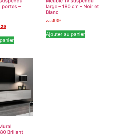
 suspendu
Meuble Tv suspendu
 portes –
large – 180 cm – Noir et
Blanc
د.ت
639
329
Ajouter au panier
panier
Mural
0 Brillant