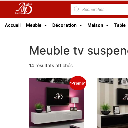
Accueil
Meuble
Décoration
Maison
Table
Accueil
/
Meuble Moderne
/
Meuble Salon
/
M
Meuble tv suspen
14 résultats affichés
"Promo"