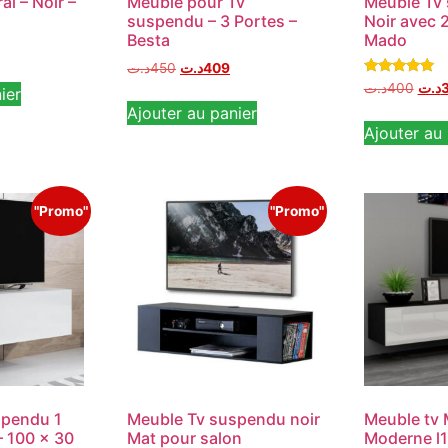
l – Noir –
Meuble pour Tv
Meuble Tv
suspendu – 3 Portes –
Noir avec 2
Besta
Mado
د.ت
450
د.ت
409
Note
د.ت
400
د.ت
ier
5.00
Ajouter au panier
sur 5
Ajouter au 
"Promo"
"Promo"
spendu 1
Meuble Tv suspendu noir
Meuble tv 
– 100 x 30
Mat pour salon
Moderne l18