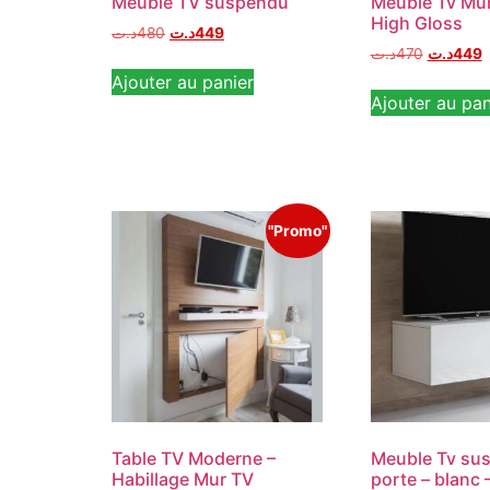
Meuble TV suspendu
Meuble Tv Mura
High Gloss
د.ت
480
د.ت
449
د.ت
470
د.ت
449
Ajouter au panier
Ajouter au pan
"Promo"
Table TV Moderne –
Meuble Tv su
Habillage Mur TV
porte – blanc 