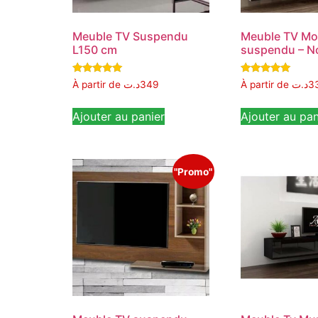
Meuble TV Suspendu
Meuble TV Mo
L150 cm
suspendu – No
Note
Note
À partir de
د.ت
349
À partir de
د.ت
3
5.00
5.00
sur 5
sur 5
Ajouter au panier
Ajouter au pan
"Promo"