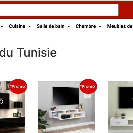
Cuisine
Salle de bain
Chambre
Meubles de
euble TV Tunisie
/ Meuble tv suspendu Tunisie
du Tunisie
"Promo"
"Promo"