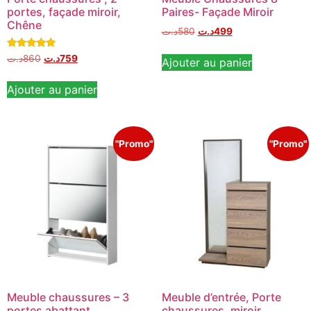
portes, façade miroir,
Paires- Façade Miroir
Chêne
د.ت
580
د.ت
499
Note
د.ت
860
د.ت
759
Ajouter au panier
5.00
sur 5
Ajouter au panier
"Promo"
"Promo"
Meuble chaussures – 3
Meuble d’entrée, Porte
portes abattant
chaussures, miroir