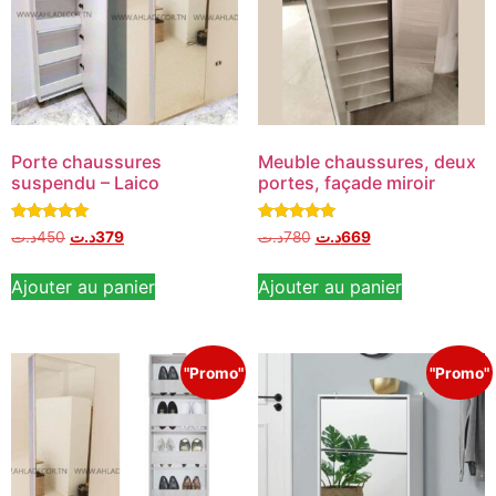
Porte chaussures
Meuble chaussures, deux
suspendu – Laico
portes, façade miroir
Note
Note
د.ت
450
د.ت
379
د.ت
780
د.ت
669
4.78
5.00
sur 5
sur 5
Ajouter au panier
Ajouter au panier
"Promo"
"Promo"