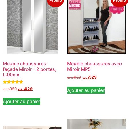
"Promo"
"Promo"
Meuble chaussures-
Meuble chaussures avec
façade Miroir – 2 portes,
Miroir MP5
L:90cm
د.ت
620
د.ت
529
Note
د.ت
950
د.ت
829
Ajouter au panier
5.00
sur 5
Ajouter au panier