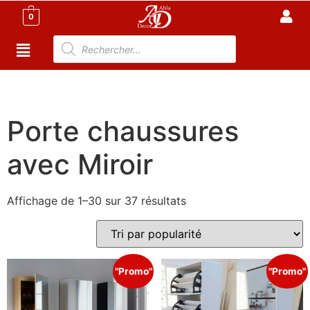
0
Accueil
/
Meuble Moderne
/
Porte chaussures
Tunisie
/ Porte chaussures avec Miroir
Porte chaussures
avec Miroir
Affichage de 1–30 sur 37 résultats
"Promo"
"Promo"