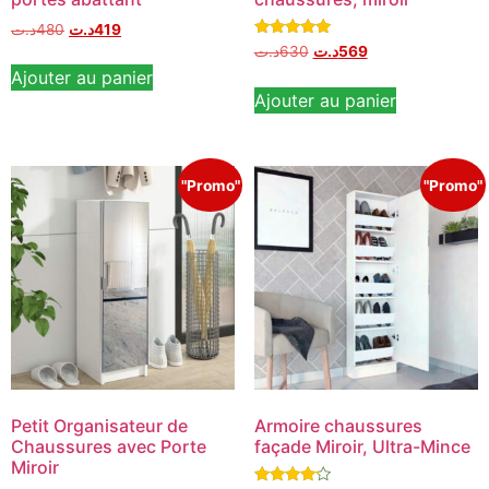
د.ت
480
د.ت
419
Note
د.ت
630
د.ت
569
5.00
Ajouter au panier
sur 5
Ajouter au panier
"Promo"
"Promo"
Petit Organisateur de
Armoire chaussures
Chaussures avec Porte
façade Miroir, Ultra-Mince
Miroir