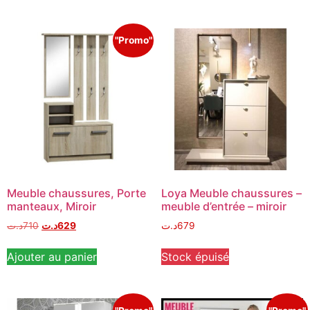
"Promo"
Meuble chaussures, Porte
Loya Meuble chaussures –
manteaux, Miroir
meuble d’entrée – miroir
د.ت
710
د.ت
629
د.ت
679
Ajouter au panier
Stock épuisé