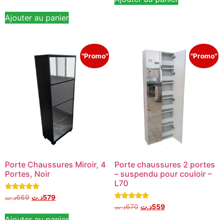
5.00
sur 5
Ajouter au panier
"Promo"
"Promo"
Porte Chaussures Miroir, 4
Porte chaussures 2 portes
Portes, Noir
– suspendu pour couloir –
L70
Note
د.ت
669
د.ت
579
5.00
Note
د.ت
670
د.ت
559
sur 5
5.00
sur 5
Ajouter au panier