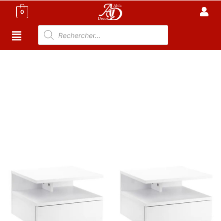
0
Accueil
/
Meuble Chambre
/
Commode
Tunisie
/ Ensembles de 2 Tables de Nuit – Table de
Chevet – Donia