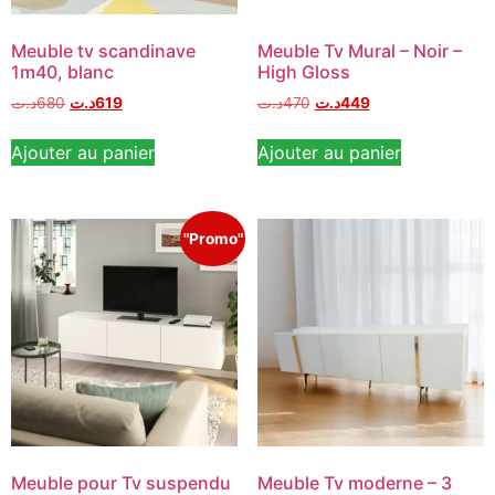
Meuble tv scandinave
Meuble Tv Mural – Noir –
1m40, blanc
High Gloss
د.ت
680
د.ت
619
د.ت
470
د.ت
449
Ajouter au panier
Ajouter au panier
"Promo"
Meuble pour Tv suspendu
Meuble Tv moderne – 3