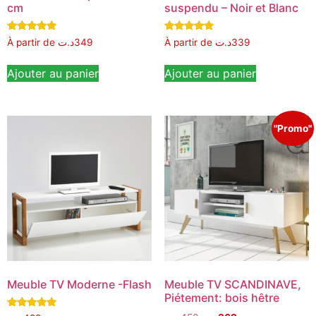
cm
suspendu – Noir et Blanc
Note
Note
À partir de
د.ت
349
À partir de
د.ت
339
5.00
5.00
sur 5
sur 5
Ajouter au panier
Ajouter au panier
"Promo"
Meuble TV Moderne -Flash
Meuble TV SCANDINAVE,
Piétement: bois hêtre
Note