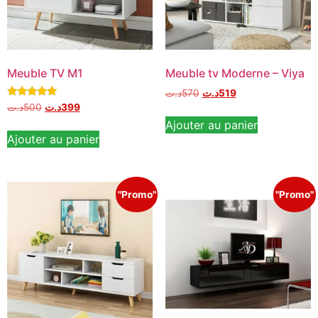
Meuble TV M1
Meuble tv Moderne – Viya
د.ت
570
د.ت
519
Note
د.ت
500
د.ت
399
5.00
Ajouter au panier
sur 5
Ajouter au panier
"Promo"
"Promo"