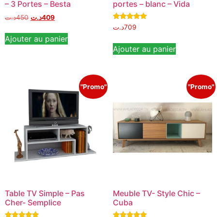
– 3 Portes – Besta
portes – blanc – Vida
د.ت
450
د.ت
409
Note
د.ت
709
5.00
Ajouter au panier
sur 5
Ajouter au panier
"Promo"
"Promo"
Table TV Simple – Pas
Meuble TV- Style Chic –
Cher- Semplice
Cuba