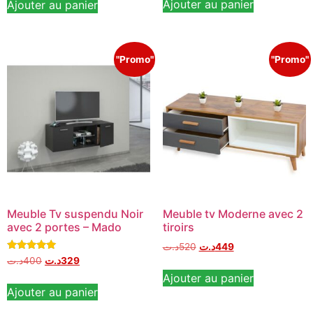
Ajouter au panier
Ajouter au panier
"Promo"
"Promo"
Meuble Tv suspendu Noir
Meuble tv Moderne avec 2
avec 2 portes – Mado
tiroirs
د.ت
520
د.ت
449
Note
د.ت
400
د.ت
329
5.00
Ajouter au panier
sur 5
Ajouter au panier