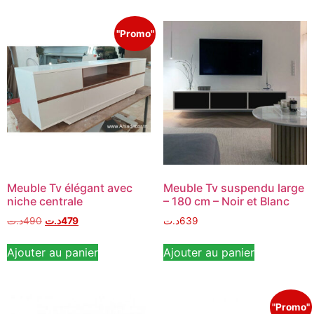
"Promo"
Meuble Tv élégant avec
Meuble Tv suspendu large
niche centrale
– 180 cm – Noir et Blanc
د.ت
490
د.ت
479
د.ت
639
Ajouter au panier
Ajouter au panier
"Promo"