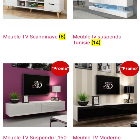
Meuble TV Scandinave
(8)
Meuble tv suspendu
Tunisie
(14)
"Promo"
"Promo"
Meuble TV Suspendu L150
Meuble TV Moderne