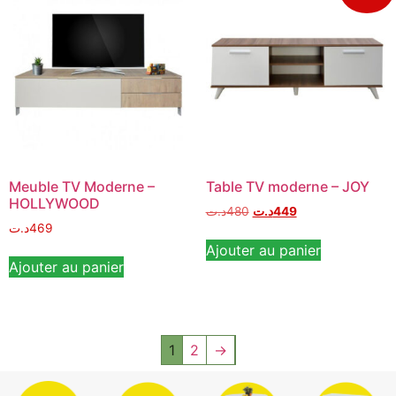
Meuble TV Moderne –
Table TV moderne – JOY
HOLLYWOOD
د.ت
480
د.ت
449
د.ت
469
Ajouter au panier
Ajouter au panier
1
2
→