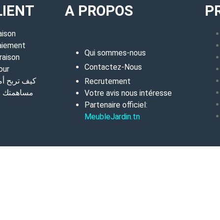
LIENT
A PROPOS
P
aison
aiement
Qui sommes-nous
raison
Contactez-Nous
our
كيف تربح أ
Recrutement
مساهمتك في
Votre avis nous intéresse
Partenaire officiel:
MeubleJardin.tn