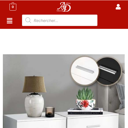
0
Accueil
/
Meuble Chambre
/
Commode
Tunisie
/ Ensembles 2 Tables de Nuit – Table de Chevet
– Vista