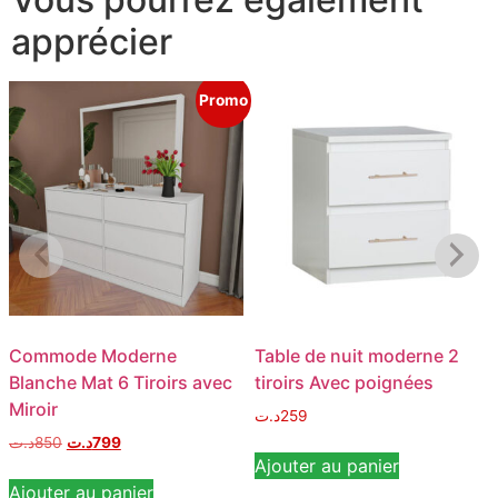
apprécier
Promo
Commode Moderne
Table de nuit moderne 2
Blanche Mat 6 Tiroirs avec
tiroirs Avec poignées
Miroir
د.ت
259
د.ت
850
د.ت
799
Ajouter au panier
Ajouter au panier