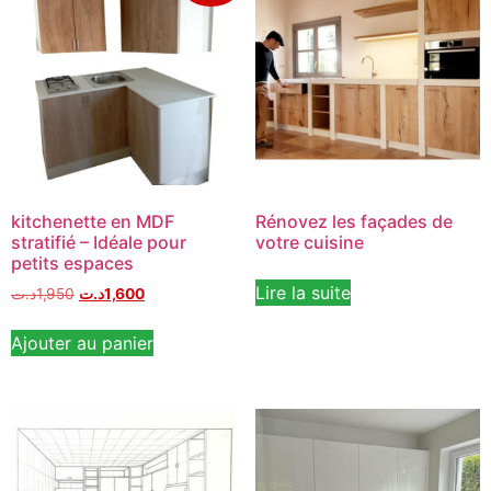
kitchenette en MDF
Rénovez les façades de
stratifié – Idéale pour
votre cuisine
petits espaces
Lire la suite
د.ت
1,950
د.ت
1,600
Ajouter au panier