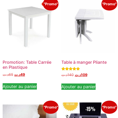
"Promo"
"Promo"
Promotion: Table Carrée
Table à manger Pliante
en Plastique
Note
د.ت
65
د.ت
49
د.ت
140
د.ت
109
5.00
sur 5
Ajouter au panier
Ajouter au panier
"Promo"
"Promo"