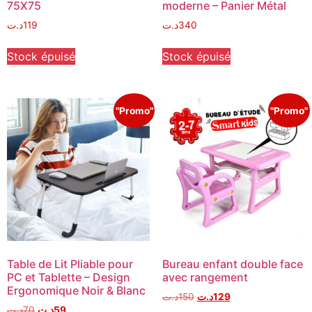
75X75
moderne – Panier Métal
د.ت
119
د.ت
340
Stock épuisé
Stock épuisé
"Promo"
"Promo"
Table de Lit Pliable pour
Bureau enfant double face
PC et Tablette – Design
avec rangement
Ergonomique Noir & Blanc
د.ت
150
د.ت
129
د.ت
70
د.ت
59