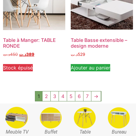
Table à Manger: TABLE
Table Basse extensible –
RONDE
design moderne
د.ت
450
د.ت
389
د.ت
529
Stock épuisé
Ajouter au panier
1
2
3
4
5
6
7
→
Meuble TV
Buffet
Table
Bureau