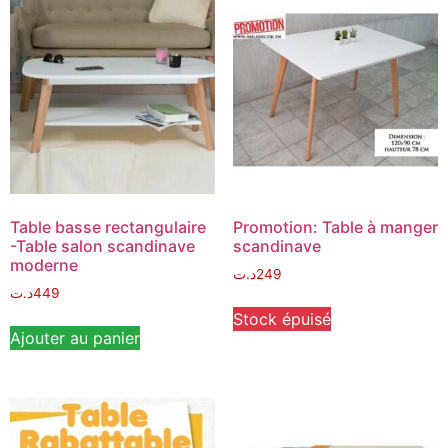
Table basse rectangulaire
Promotion: Table à manger
-Table salon scandinave
scandinave
moderne
د.ت
249
د.ت
449
Stock épuisé
Ajouter au panier