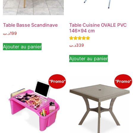
Table Basse Scandinave
Table Cuisine OVALE PVC
146×94 cm
د.ت
199
Note
د.ت
339
Ajouter au panier
5.00
sur 5
Ajouter au panier
"Promo"
"Promo"