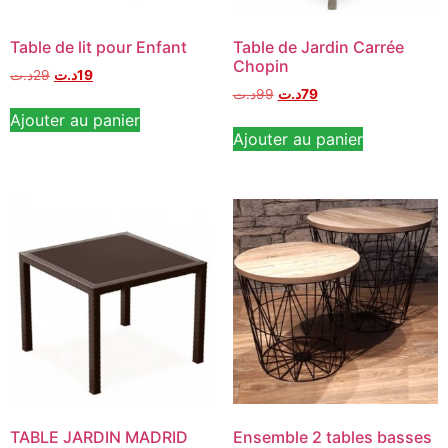
Table de lit pour Enfant
Table de Jardin Carrée
Chopin
د.ت
29
د.ت
19
د.ت
99
د.ت
79
Ajouter au panier
Ajouter au panier
TABLE JARDIN MADRID
Ensemble 2 tables basses