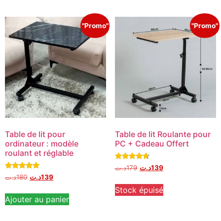
"Promo"
"Promo"
Table de lit pour
Table de lit Roulante pour
ordinateur : modèle
PC + Cadeau Offert
roulant et réglable
Note
د.ت
179
د.ت
139
4.50
Note
د.ت
180
د.ت
139
sur 5
5.00
sur 5
Stock épuisé
Ajouter au panier