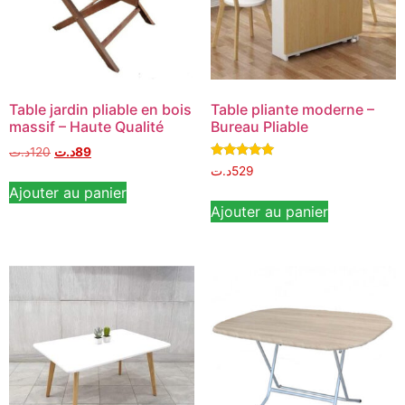
Table jardin pliable en bois
Table pliante moderne –
massif – Haute Qualité
Bureau Pliable
د.ت
120
د.ت
89
Note
د.ت
529
5.00
Ajouter au panier
sur 5
Ajouter au panier