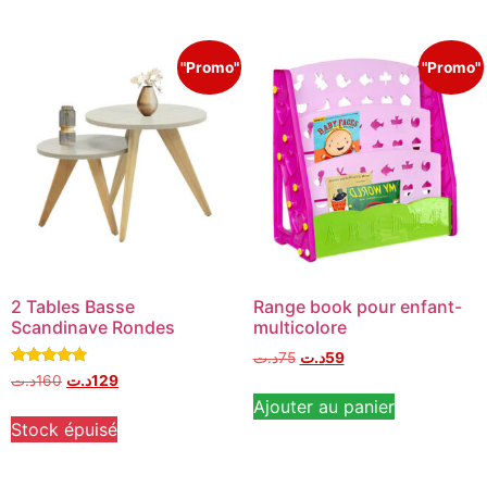
"Promo"
"Promo"
2 Tables Basse
Range book pour enfant-
Scandinave Rondes
multicolore
د.ت
75
د.ت
59
Note
د.ت
160
د.ت
129
5.00
Ajouter au panier
sur 5
Stock épuisé