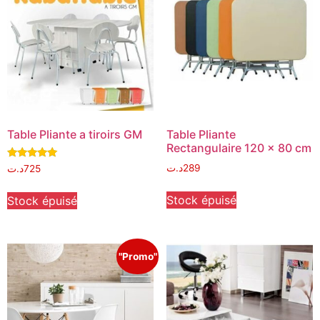
Table Pliante a tiroirs GM
Table Pliante
Rectangulaire 120 x 80 cm
Note
د.ت
289
د.ت
725
5.00
sur 5
Stock épuisé
Stock épuisé
"Promo"