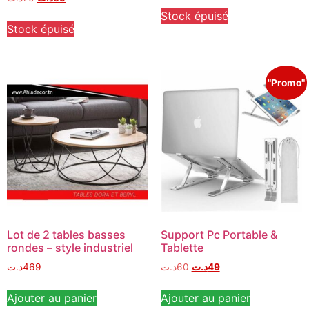
Stock épuisé
Stock épuisé
"Promo"
Lot de 2 tables basses
Support Pc Portable &
rondes – style industriel
Tablette
د.ت
469
د.ت
60
د.ت
49
Ajouter au panier
Ajouter au panier