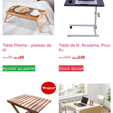
Table Pliante – plateau de
Table de lit, Roulante, Pour
lit
Pc
د.ت
59
د.ت
49
د.ت
350
د.ت
249
Ajouter au panier
Stock épuisé
"Promo"