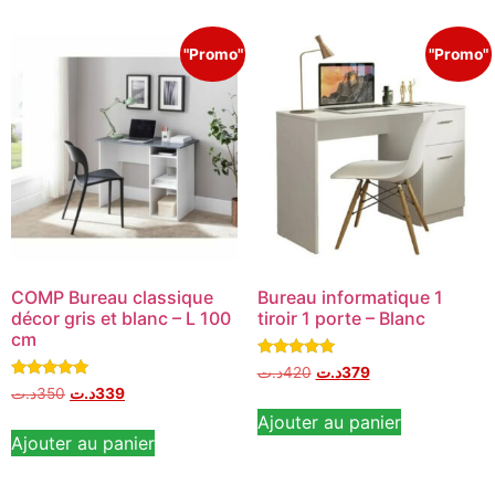
"Promo"
"Promo"
COMP Bureau classique
Bureau informatique 1
décor gris et blanc – L 100
tiroir 1 porte – Blanc
cm
Note
د.ت
420
د.ت
379
5.00
Note
د.ت
350
د.ت
339
sur 5
5.00
sur 5
Ajouter au panier
Ajouter au panier