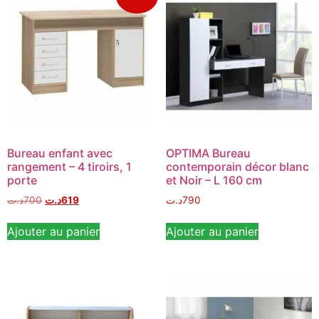
Bureau enfant avec
OPTIMA Bureau
rangement – 4 tiroirs, 1
contemporain décor blanc
porte
et Noir – L 160 cm
د.ت
700
د.ت
619
د.ت
790
Ajouter au panier
Ajouter au panier