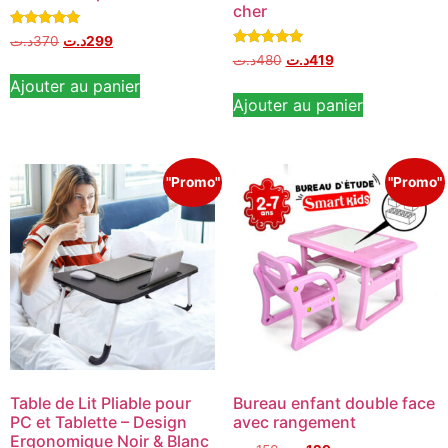
cher
Note
د.ت
370
د.ت
299
5.00
Note
د.ت
480
د.ت
419
sur 5
5.00
sur 5
Ajouter au panier
Ajouter au panier
"Promo"
"Promo"
Table de Lit Pliable pour
Bureau enfant double face
PC et Tablette – Design
avec rangement
Ergonomique Noir & Blanc