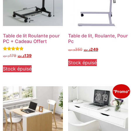
Table de lit Roulante pour
Table de lit, Roulante, Pour
PC + Cadeau Offert
Pc
د.ت
350
د.ت
249
Note
د.ت
179
د.ت
139
4.50
Stock épuisé
sur 5
Stock épuisé
"Promo"