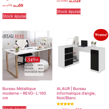
د.ت
150
د.ت
129
د.ت
70
د.ت
59
Stock épuisé
Stock épuisé
"Promo"
Bureau Métallique
ALAUR | Bureau
moderne – REVO- L:160
informatique d’angle,
cm
Noir/Blanc
Stock épuisé
Note