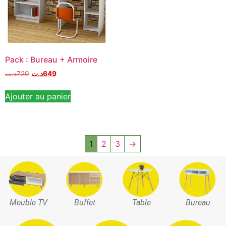
Pack : Bureau + Armoire
د.ت
720
د.ت
649
Ajouter au panier
1
2
3
→
Meuble TV
Buffet
Table
Bureau