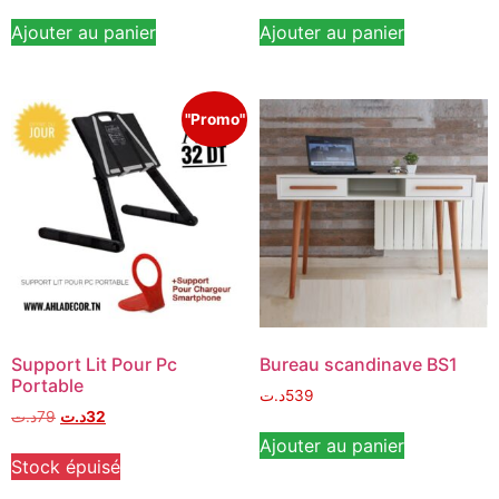
sur 5
sur 5
Ajouter au panier
Ajouter au panier
"Promo"
Support Lit Pour Pc
Bureau scandinave BS1
Portable
د.ت
539
د.ت
79
د.ت
32
Ajouter au panier
Stock épuisé