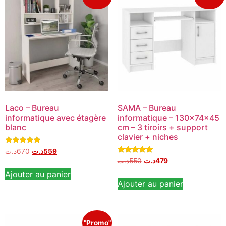
Laco – Bureau
SAMA – Bureau
informatique avec étagère
informatique – 130x74x45
blanc
cm – 3 tiroirs + support
clavier + niches
Note
د.ت
670
د.ت
559
5.00
Note
د.ت
550
د.ت
479
sur 5
5.00
sur 5
Ajouter au panier
Ajouter au panier
"Promo"