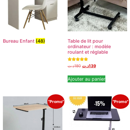
Bureau Enfant
(48)
Table de lit pour
ordinateur : modèle
roulant et réglable
Note
د.ت
180
د.ت
139
5.00
sur 5
Ajouter au panier
"Promo"
"Promo"