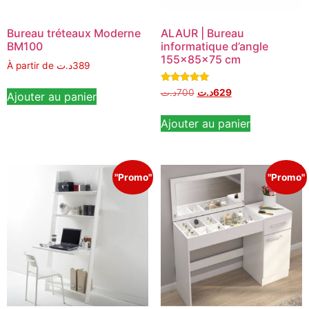
Bureau tréteaux Moderne
ALAUR | Bureau
BM100
informatique d’angle
155x85x75 cm
À partir de
د.ت
389
Note
د.ت
700
د.ت
629
Ajouter au panier
5.00
sur 5
Ajouter au panier
"Promo"
"Promo"