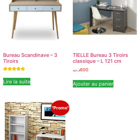
Bureau Scandinave – 3
TIELLE Bureau 3 Tiroirs
Tiroirs
classique – L 121 cm
د.ت
600
Note
5.00
Lire la suite
Ajouter au panier
sur 5
"Promo"