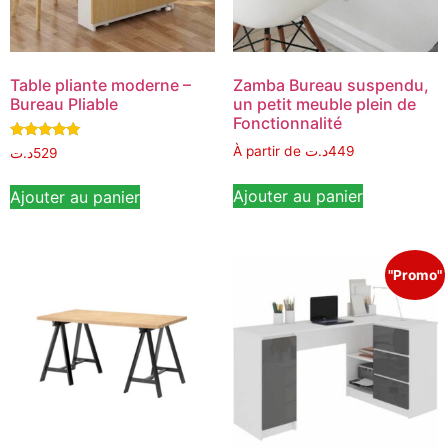
Table pliante moderne –
Zamba Bureau suspendu,
Bureau Pliable
un petit meuble plein de
Fonctionnalité
Note
À partir de
د.ت
449
د.ت
529
5.00
sur 5
Ajouter au panier
Ajouter au panier
"Promo"