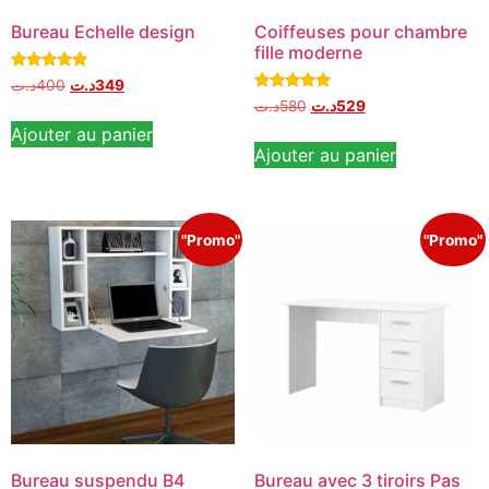
Bureau Echelle design
Coiffeuses pour chambre
fille moderne
Note
د.ت
400
د.ت
349
5.00
Note
د.ت
580
د.ت
529
sur 5
5.00
sur 5
Ajouter au panier
Ajouter au panier
"Promo"
"Promo"
Bureau suspendu B4
Bureau avec 3 tiroirs Pas