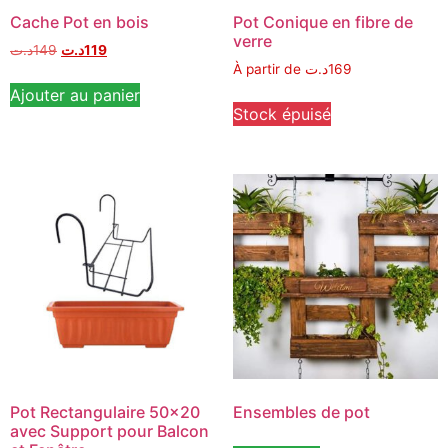
Cache Pot en bois
Pot Conique en fibre de
verre
د.ت
149
د.ت
119
À partir de
د.ت
169
Ajouter au panier
Stock épuisé
Pot Rectangulaire 50×20
Ensembles de pot
avec Support pour Balcon