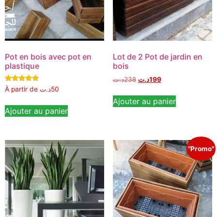
Pot en bois avec pot en
Lot de 2 Pot de jardin en
plastique
bois
د.ت
238
د.ت
199
Note
À partir de
د.ت
50
5.00
Ajouter au panier
sur 5
Ajouter au panier
"Promo"