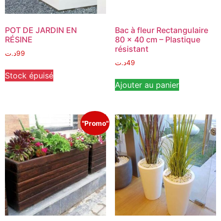
POT DE JARDIN EN
Bac à fleur Rectangulaire
RÉSINE
80 x 40 cm – Plastique
résistant
د.ت
99
د.ت
49
Stock épuisé
Ajouter au panier
"Promo"