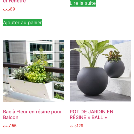
et Fenêtre
Lire la suite
د.ت
69
Ajouter au panier
Bac à Fleur en résine pour
POT DE JARDIN EN
Balcon
RÉSINE « BALL »
د.ت
155
د.ت
129