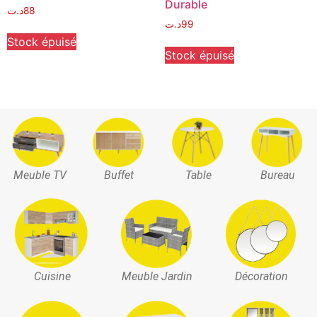
Durable
د.ت
88
د.ت
99
Stock épuisé
Stock épuisé
Meuble TV
Buffet
Table
Bureau
Cuisine
Meuble Jardin
Décoration