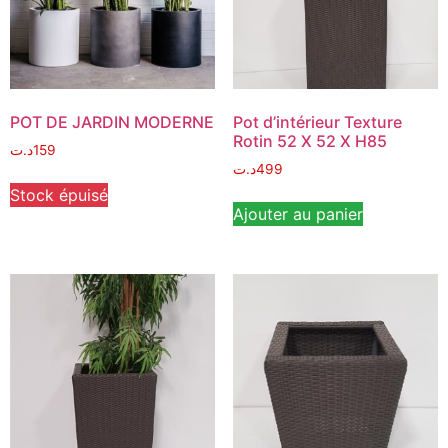
POT DE JARDIN MODERNE
Pot d’intérieur Texture
Rotin 52 X 52 X H85
د.ت
159
د.ت
499
Stock épuisé
Ajouter au panier