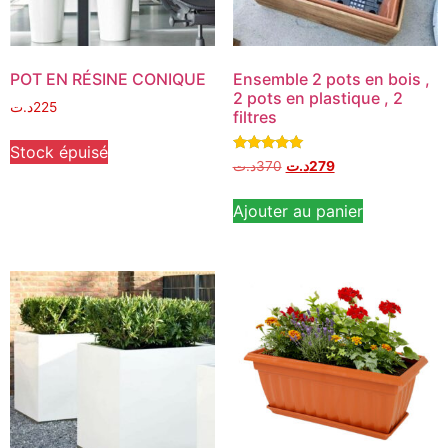
POT EN RÉSINE CONIQUE
Ensemble 2 pots en bois ,
2 pots en plastique , 2
د.ت
225
filtres
Stock épuisé
Note
د.ت
370
د.ت
279
5.00
sur 5
Ajouter au panier