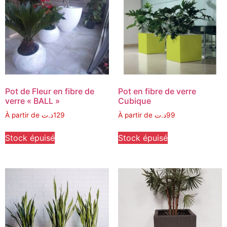
Pot de Fleur en fibre de
Pot en fibre de verre
verre « BALL »
Cubique
À partir de
د.ت
129
À partir de
د.ت
99
Stock épuisé
Stock épuisé