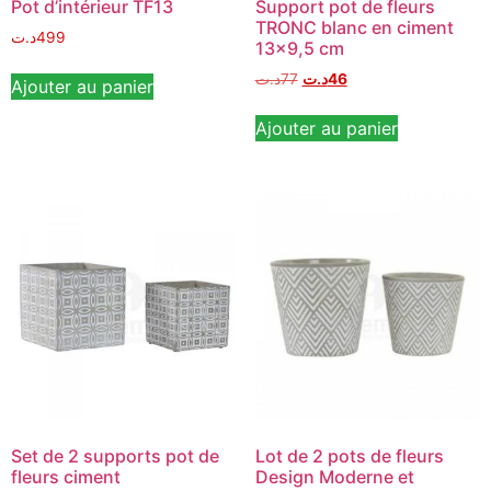
Pot d’intérieur TF13
Support pot de fleurs
TRONC blanc en ciment
د.ت
499
13×9,5 cm
د.ت
77
د.ت
46
Ajouter au panier
Ajouter au panier
Set de 2 supports pot de
Lot de 2 pots de fleurs
fleurs ciment
Design Moderne et