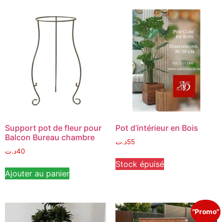
Support pot de fleur pour
Pot d’intérieur en Bois
Balcon Bureau chambre
د.ت
55
د.ت
40
Stock épuisé
Ajouter au panier
"Promo"