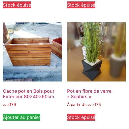
Stock épuisé
Stock épuisé
Cache pot en Bois pour
Pot en fibre de verre
Exterieur 80x40x60cm
« Sephirs »
د.ت
179
À partir de
د.ت
175
Ajouter au panier
Stock épuisé