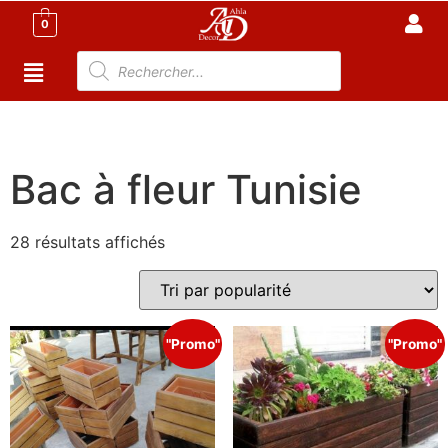
0
Accueil
/
Meuble Moderne
/
Meuble jardin Tunisie
/ Bac
à fleur Tunisie
Bac à fleur Tunisie
28 résultats affichés
"Promo"
"Promo"