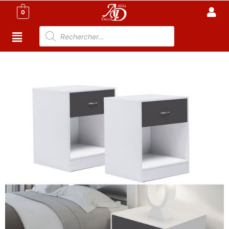
0
Accueil
/
Meuble Chambre
/
Commode Tunisie
/ Lot de
2 tables de chevet bois blanches tiroir gris