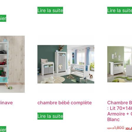
Lire la suite
Lire la suit
ier
dinave
chambre bébé complète
Chambre B
: Lit 70×1
Armoire +
Lire la suite
Blanc
د.ت
1,800
.ت
ier