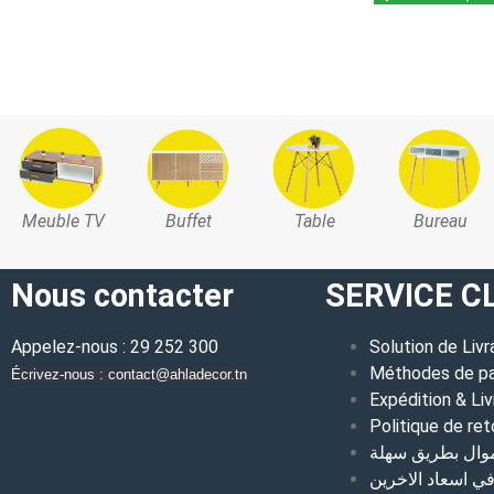
Meuble TV
Buffet
Table
Bureau
Nous contacter
SERVICE C
Appelez-nous : 29 252 300
Solution de Livr
Méthodes de p
Écrivez-nous : contact@ahladecor.tn
Expédition & Liv
Politique de ret
موال بطريق سهلة
 اسعاد الاخرين