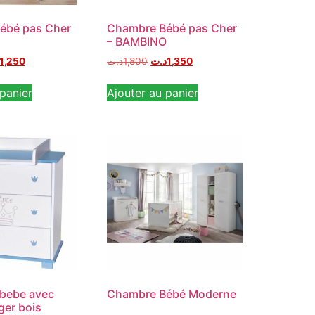
ébé pas Cher
Chambre Bébé pas Cher
– BAMBINO
1,250
د.ت
1,800
د.ت
1,350
panier
Ajouter au panier
bebe avec
Chambre Bébé Moderne
ger bois