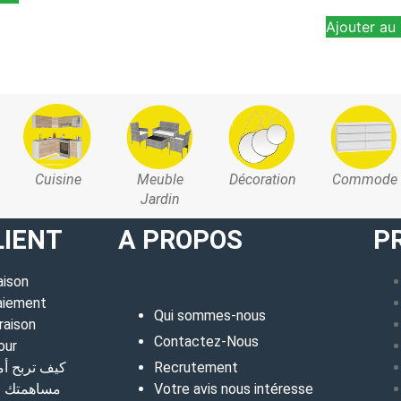
Ajouter au 
Cuisine
Meuble
Décoration
Commode
Jardin
LIENT
A PROPOS
P
aison
aiement
Qui sommes-nous
raison
Contactez-Nous
our
كيف تربح أ
Recrutement
مساهمتك في
Votre avis nous intéresse