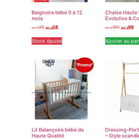
Baignoire bébé 0 à 12
Chaise Haute 
mois
Évolutive & C
د.ت
35
د.ت
28
د.ت
160
د.ت
99
Stock épuisé
Ajouter au pan
"Promo"
Lit Balançoire bébé de
Dressing-Port
Haute Qualité
– Style scand