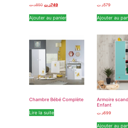
د.ت
850
د.ت
749
د.ت
579
Ajouter au panier
Ajouter au pan
Chambre Bébé Complète
Armoire scan
Enfant
Lire la suite
د.ت
699
Ajouter au pan