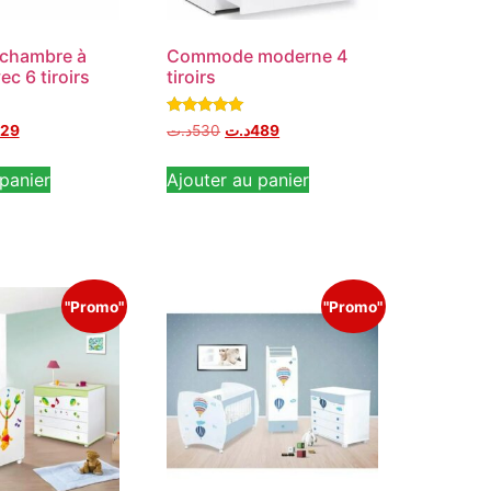
chambre à
Commode moderne 4
c 6 tiroirs
tiroirs
Note
29
د.ت
530
د.ت
489
5.00
sur 5
panier
Ajouter au panier
"Promo"
"Promo"