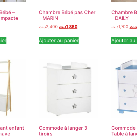
Bébé –
Chambre Bébé pas Cher
Chambre B
ompacte
– MARIN
– DAILY
د.ت
2,400
د.ت
1,850
د.ت
1,700
د.ت
ier
Ajouter au panier
Ajouter au 
ant enfant
Commode à langer 3
Commode 
inave
tiroirs
Table à lan