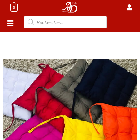
0
Accueil
/
Meuble Moderne
/
Nouveaux
Produit
/ Coussins de Chaise avec Rubans Taille 40×40
cm