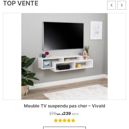
TOP VENTE
Meuble TV suspendu pas cher – Vivald
270
د.ت
239
د.ت
5.00
out