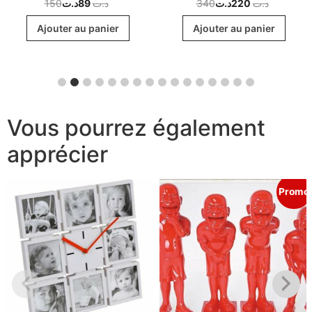
150
د.ت
89
د.ت
340
د.ت
220
د.ت
Ajouter au panier
Ajouter au panier
Vous pourrez également
apprécier
Promo