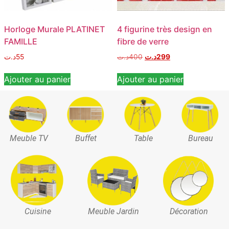
Horloge Murale PLATINET
4 figurine très design en
FAMILLE
fibre de verre
د.ت
55
د.ت
400
د.ت
299
Ajouter au panier
Ajouter au panier
Meuble TV
Buffet
Table
Bureau
Cuisine
Meuble Jardin
Décoration