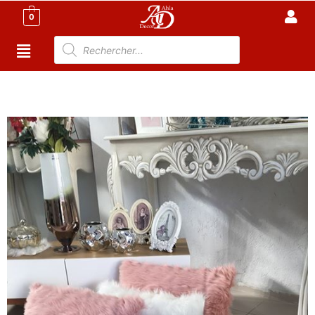
0
Accueil
/
Décoration tunisie
/
objets-
décoratifs
/ Coussin Moderne 35cm*55cm