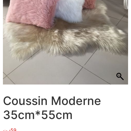
Coussin Moderne
35cm*55cm
د.ت
59