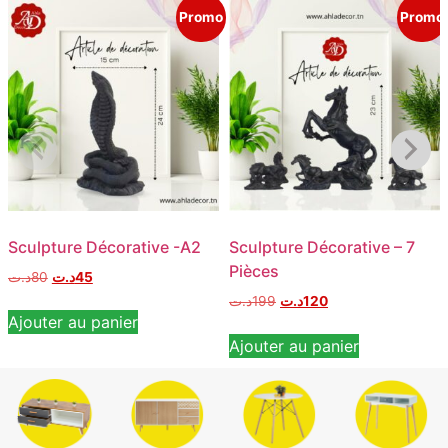
Promo
Promo
Sculpture Décorative -A2
Sculpture Décorative – 7
Pièces
د.ت
80
د.ت
45
د.ت
199
د.ت
120
Ajouter au panier
Ajouter au panier