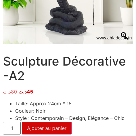
Sculpture Décorative
-A2
د.ت
80
د.ت
45
Taille: Approx.24cm * 15
Couleur: Noir
Style : Contemporain – Design, Elégance – Chic
Ajouter au panier