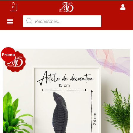
0
Accueil
/
Meuble Moderne
/
Nouveaux
Produit
/ Sculpture Décorative -A2
Promo