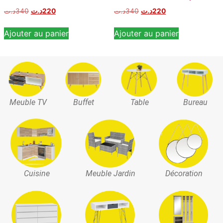
د.ت
340
د.ت
220
د.ت
340
د.ت
220
Ajouter au panier
Ajouter au panier
Meuble TV
Buffet
Table
Bureau
Cuisine
Meuble Jardin
Décoration