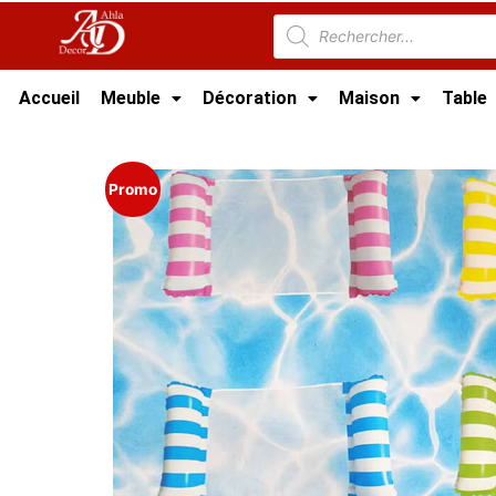
Accueil
Meuble
Décoration
Maison
Table
Accueil
/
Meuble Moderne
/
Nouveaux Produi
Promo