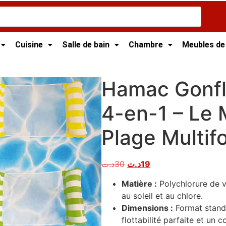
Cuisine
Salle de bain
Chambre
Meubles de
t
/ Hamac Gonflable de Piscine 4-en-1 – Le Matelas de Plag
Hamac Gonfl
4-en-1 – Le 
Plage Multif
د.ت
30
د.ت
19
Matière :
Polychlorure de vi
au soleil et au chlore.
Dimensions :
Format stand
flottabilité parfaite et un