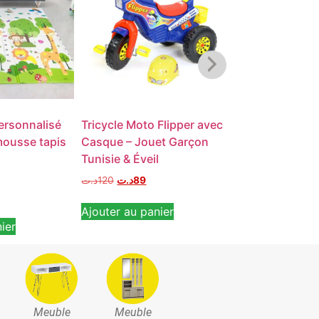
personnalisé
Tricycle Moto Flipper avec
Tente Pliable 
ousse tapis
Casque – Jouet Garçon
د.ت
120
د.ت
79
Tunisie & Éveil
Ajouter au pan
د.ت
120
د.ت
89
Ajouter au panier
ier
Meuble
Meuble