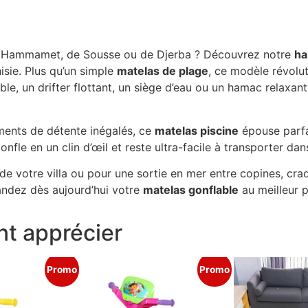
 de Hammamet, de Sousse ou de Djerba ? Découvrez notre
ha
isie. Plus qu’un simple
matelas de plage
, ce modèle révolut
e, un drifter flottant, un siège d’eau ou un hamac relaxant
ents de détente inégalés, ce
matelas piscine
épouse parfa
nfle en un clin d’œil et reste ultra-facile à transporter da
 de votre villa ou pour une sortie en mer entre copines, cra
ndez dès aujourd’hui votre
matelas gonflable
au meilleur p
t apprécier
Promo
Promo