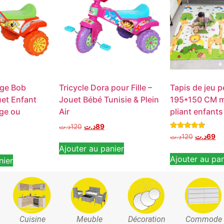
nge Bob
Tricycle Dora pour Fille –
Tapis de jeu 
uet Enfant
Jouet Bébé Tunisie & Plein
195*150 CM m
nge ou
Air
pliant enfants
د.ت
120
د.ت
89
Note
د.ت
120
د.ت
69
4.60
Ajouter au panier
sur 5
Ajouter au pan
nier
Cuisine
Meuble
Décoration
Commode