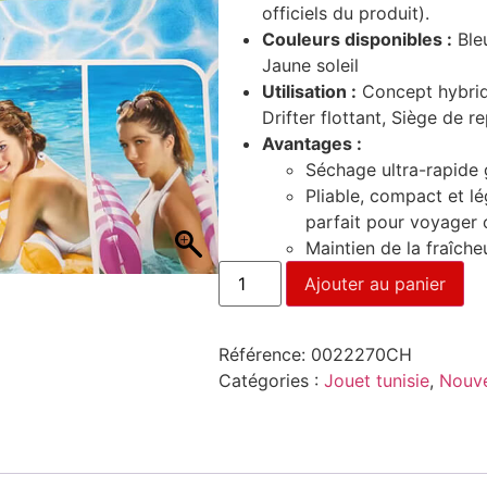
officiels du produit).
Couleurs disponibles :
Bleu
Jaune soleil
Utilisation :
Concept hybrid
Drifter flottant, Siège de r
Avantages :
Séchage ultra-rapide g
Pliable, compact et l
parfait pour voyager o
Maintien de la fraîcheu
Ajouter au panier
Référence:
0022270CH
Catégories :
Jouet tunisie
,
Nouve