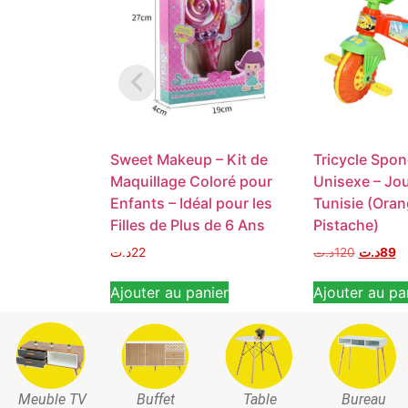
Sweet Makeup – Kit de
Tricycle Spo
Maquillage Coloré pour
Unisexe – Jo
Enfants – Idéal pour les
Tunisie (Ora
Filles de Plus de 6 Ans
Pistache)
د.ت
22
د.ت
120
د.ت
89
Ajouter au panier
Ajouter au pa
Meuble TV
Buffet
Table
Bureau