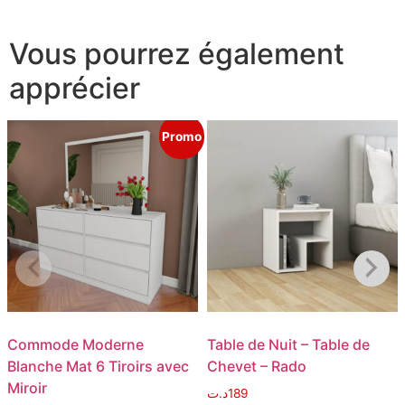
Vous pourrez également
apprécier
Promo
Commode Moderne
Table de Nuit – Table de
Blanche Mat 6 Tiroirs avec
Chevet – Rado
Miroir
د.ت
189