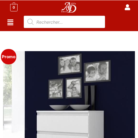
0
Accueil
/
Meuble Chambre
/
Commode Tunisie
/ Battti
Commode de chambre – style contemporain – Blanc
Promo