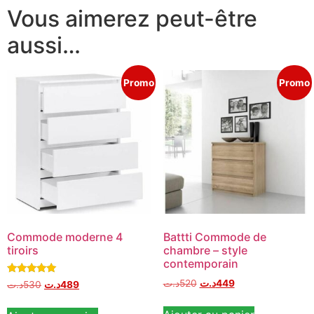
Vous aimerez peut-être
aussi…
Promo
Promo
Commode moderne 4
Battti Commode de
tiroirs
chambre – style
contemporain
Note
د.ت
520
د.ت
449
د.ت
530
د.ت
489
5.00
sur 5