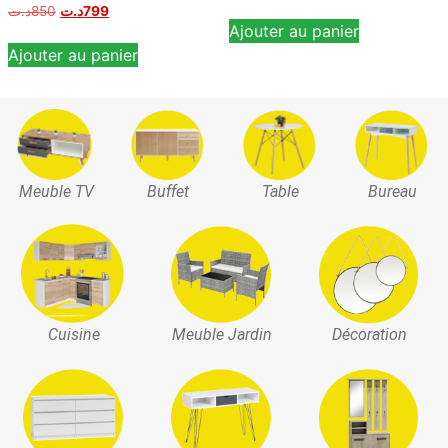
د.ت
850
د.ت
799
Ajouter au panier
Ajouter au panier
Meuble TV
Buffet
Table
Bureau
Cuisine
Meuble Jardin
Décoration