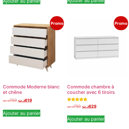
Ajouter au panier
Ajouter au panier
Promo
Promo
Commode Moderne blanc
Commode chambre à
et chêne
coucher avec 6 tiroirs
د.ت
700
د.ت
619
Note
د.ت
750
د.ت
629
5.00
Ajouter au panier
sur 5
Ajouter au panier