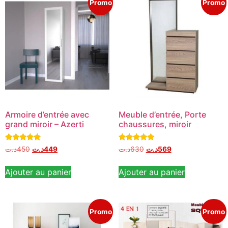
Promo
Promo
Armoire d’entrée avec
Meuble d’entrée, Porte
grand miroir – Azerti
chaussures, miroir
Note
Note
د.ت
450
د.ت
449
د.ت
630
د.ت
569
5.00
5.00
sur 5
sur 5
Ajouter au panier
Ajouter au panier
Promo
Promo