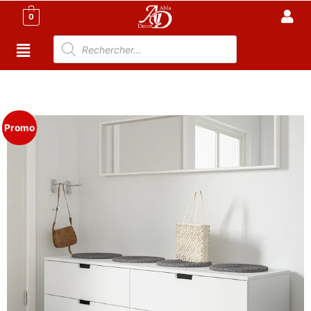
0
Accueil
/
Meuble Chambre
/
Commode
Tunisie
/ Commode 4 tiroirs avec Miroir
Promo