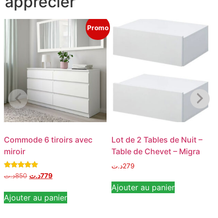
apprécier
Promo
Commode 6 tiroirs avec
Lot de 2 Tables de Nuit –
miroir
Table de Chevet – Migra
د.ت
279
Note
د.ت
850
د.ت
779
5.00
Ajouter au panier
sur 5
Ajouter au panier