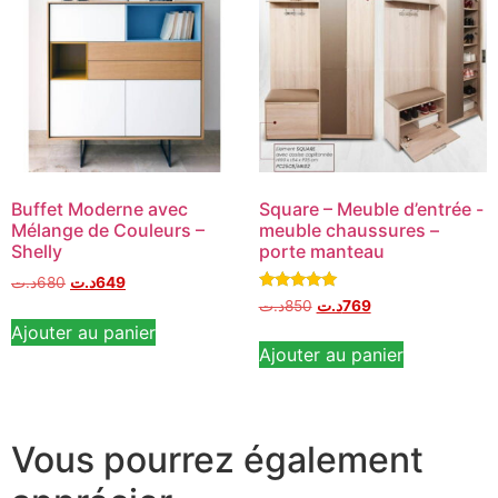
Buffet Moderne avec
Square – Meuble d’entrée -
Mélange de Couleurs –
meuble chaussures –
Shelly
porte manteau
د.ت
680
د.ت
649
Note
د.ت
850
د.ت
769
5.00
Ajouter au panier
sur 5
Ajouter au panier
Vous pourrez également