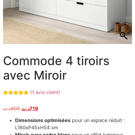
Commode 4 tiroirs
avec Miroir
(
1
avis client)
Noté
1
5.00
sur 5
د.ت
800
د.ت
719
basé sur
notation
client
Dimensions optimisées
pour un espace réduit :
L160xP45xH54 xm
Miroir avec cadre blanc
pour un effet lumineux.