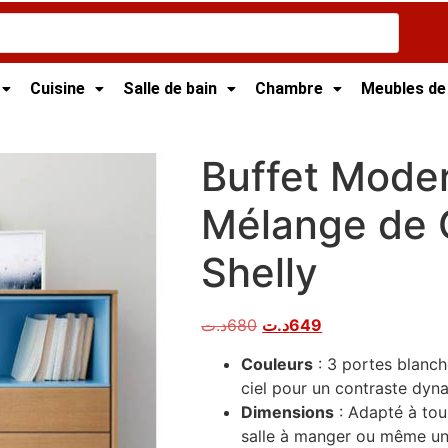
Cuisine
Salle de bain
Chambre
Meubles de
ie
/ Buffet Moderne avec Mélange de Couleurs – Shelly
Buffet Mode
Mélange de 
Shelly
د.ت
680
د.ت
649
Couleurs
: 3 portes blanche
ciel pour un contraste dyn
Dimensions
: Adapté à tous
salle à manger ou même un