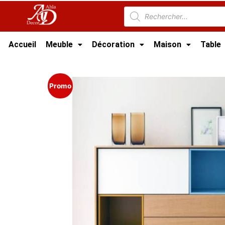
Accueil
Meuble
Décoration
Maison
Table
Accueil
/
Salle à manger Tunisie
/
Buffet Tunis
Promo