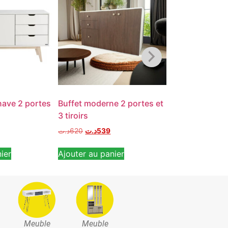
nave 2 portes
Buffet moderne 2 portes et
Buffet moderne
3 tiroirs
tiroirs, topkap
د.ت
620
د.ت
539
د.ت
1,900
د.ت
1,5
ier
Ajouter au panier
Ajouter au pan
Meuble
Meuble