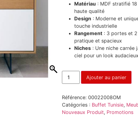
Matériau
: MDF stratifié 18
haute qualité
Design
: Moderne et unique
touche industrielle
Rangement
: 3 portes et 
pratique et spacieux
Niches
: Une niche carrée j
ciel pour un look audacieux
Ajouter au panier
Référence:
00022008OM
Catégories :
Buffet Tunisie
,
Meub
Nouveaux Produit
,
Promotions