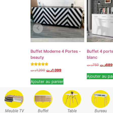
Buffet Moderne 4 Portes -
Buffet 4 porte
beauty
blanc
د.ت
750
د.ت
689
Note
د.ت
1,200
د.ت
1,099
5.00
Ajouter au pa
sur 5
Ajouter au panier
Meuble TV
Buffet
Table
Bureau