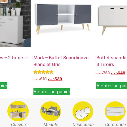
s – 2 tiroirs –
Mark – Buffet Scandinave
Buffet scandi
Blanc et Gris
3 Tiroirs
د.ت
750
د.ت
649
Note
د.ت
610
د.ت
539
5.00
nier
Ajouter au pan
sur 5
Ajouter au panier
Cuisine
Meuble
Décoration
Commode