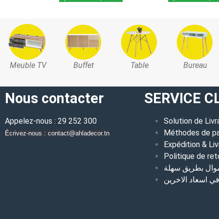
Meuble TV
Buffet
Table
Bureau
Nous contacter
SERVICE C
Appelez-nous : 29 252 300
Solution de Livr
Méthodes de p
Écrivez-nous : contact@ahladecor.tn
Expédition & Liv
Politique de ret
موال بطريق سهلة
 اسعاد الاخرين