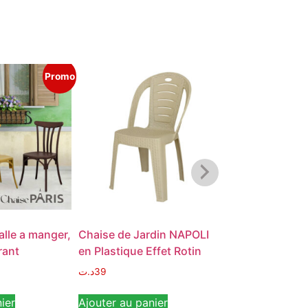
Promo
alle a manger,
Chaise de Jardin NAPOLI
Chaise exterie
rant
en Plastique Effet Rotin
pas cher
د.ت
39
د.ت
43
ier
Ajouter au panier
Ajouter au pan