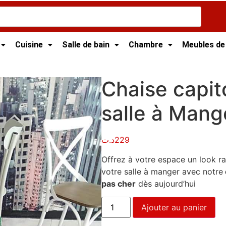
Cuisine
Salle de bain
Chambre
Meubles de
de Cuisine
/ Chaise capitonnée pour salle à Manger
Chaise capi
salle à Mang
د.ت
229
Offrez à votre espace un look ra
votre salle à manger avec notre
pas cher
dès aujourd’hui
Ajouter au panier