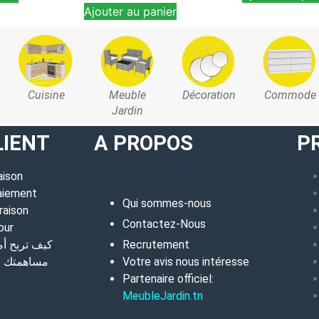
Ajouter au panier
Cuisine
Meuble
Décoration
Commode
Jardin
LIENT
A PROPOS
P
aison
aiement
Qui sommes-nous
raison
Contactez-Nous
our
كيف تربح أ
Recrutement
مساهمتك في
Votre avis nous intéresse
Partenaire officiel:
MeubleJardin.tn