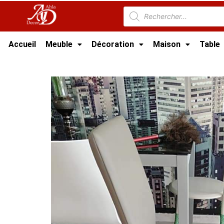
Accueil
Meuble
Décoration
Maison
Table
Accueil
/
Maison
/
CHAISE TUNISIE
/
Chaise 