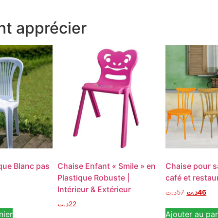
t apprécier
que Blanc pas
Chaise Enfant « Smile » en
Chaise pour s
Plastique Robuste |
café et restau
Intérieur & Extérieur
د.ت
57
د.ت
46
د.ت
22
nier
Ajouter au pan