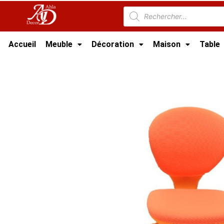
Accueil
Meuble
Décoration
Maison
Table
Accueil
/
Meubles de Bureau
/
Chaise de Bure