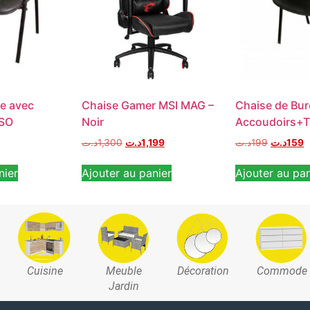
te avec
Chaise Gamer MSI MAG –
Chaise de Bu
ISO
Noir
Accoudoirs+T
د.ت
1,300
د.ت
1,199
د.ت
199
د.ت
159
nier
Ajouter au panier
Ajouter au pan
Cuisine
Meuble
Décoration
Commode
Jardin