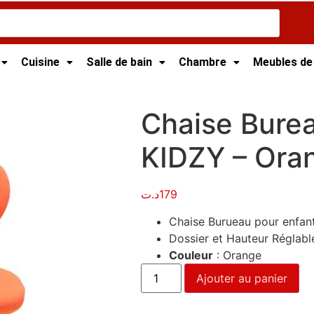
Cuisine
Salle de bain
Chambre
Meubles de
au Tunisie
/ Chaise Bureau pour Enfant – KIDZY – Orange
Chaise Burea
KIDZY – Ora
د.ت
179
Chaise Burueau pour enfan
Dossier et Hauteur Réglabl
Couleur
: Orange
Ajouter au panier