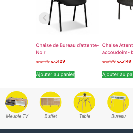
Chaise de Bureau d’attente-
Chaise Atten
Noir
accoudoirs- 
د.ت
170
د.ت
129
د.ت
170
د.ت
149
Ajouter au panier
Ajouter au pa
Meuble TV
Buffet
Table
Bureau