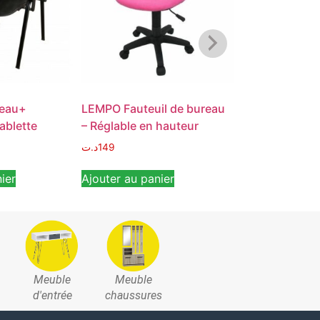
reau+
LEMPO Fauteuil de bureau
Chaise Attent
ablette
– Réglable en hauteur
1Place – ISO
د.ت
149
د.ت
220
د.ت
189
ier
Ajouter au panier
Ajouter au pan
Meuble
Meuble
d'entrée
chaussures