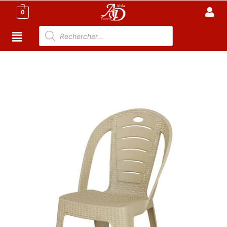
0
Accueil
/
Meuble Moderne
/
Meuble jardin
Tunisie
/
Mobilier de jardin Tunisie
/ Chaise de Jardin
NAPOLI en Plastique Effet Rotin