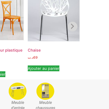
ur plastique
Chaise
Chaise FAMILI
د.ت
69
د.ت
89
Ajouter au panier
Ajouter au pan
ier
Meuble
Meuble
d'entrée
chaussures