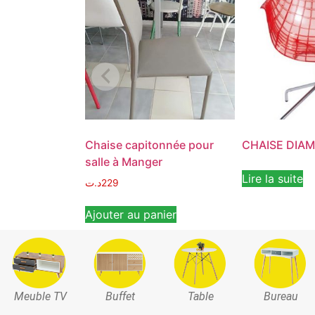
Chaise capitonnée pour
CHAISE DIA
salle à Manger
Lire la suite
د.ت
229
Ajouter au panier
Meuble TV
Buffet
Table
Bureau