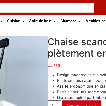
Cuisine
Salle de bain
Chambre
Meubles de
de Cuisine
/ Chaise scandinave moderne piètement en bois 
Chaise scan
piètement en
د.ت
159
Design moderne et minimal
Pieds en bois naturel pour
Assise ergonomique en plas
Parfait pour un usage dome
Livraison rapide partout en
Ajouter au panier