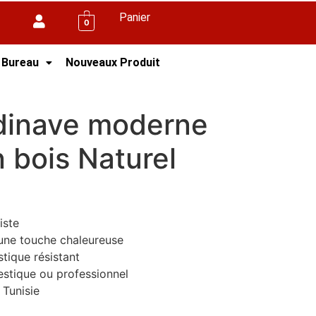
Panier
0
 Bureau
Nouveaux Produit
Naturel
dinave moderne
 bois Naturel
iste
 une touche chaleureuse
tique résistant
stique ou professionnel
 Tunisie