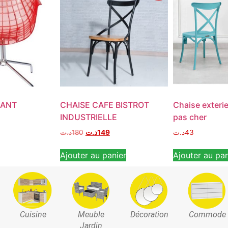
MANT
CHAISE CAFE BISTROT
Chaise exterie
INDUSTRIELLE
pas cher
د.ت
180
د.ت
149
د.ت
43
Ajouter au panier
Ajouter au pan
Cuisine
Meuble
Décoration
Commode
Jardin