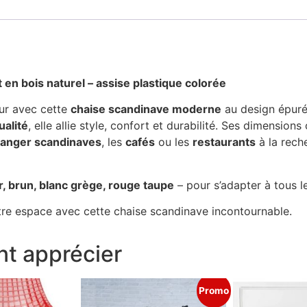
n bois naturel – assise plastique colorée
eur avec cette
chaise scandinave moderne
au design épuré
ualité
, elle allie style, confort et durabilité. Ses dimension
manger scandinaves
, les
cafés
ou les
restaurants
à la reche
r, brun, blanc grège, rouge taupe
– pour s’adapter à tous les
tre espace avec cette chaise scandinave incontournable.
t apprécier
Promo