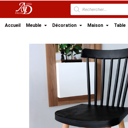
Accueil
Meuble
Décoration
Maison
Table
Accueil
/
Maison
/
CHAISE TUNISIE
/
Chaise 