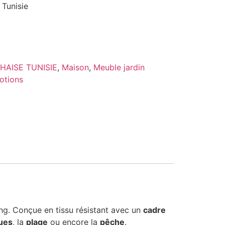
 Tunisie
HAISE TUNISIE
,
Maison
,
Meuble jardin
otions
ng. Conçue en tissu résistant avec un
cadre
ues
, la
plage
ou encore la
pêche
.