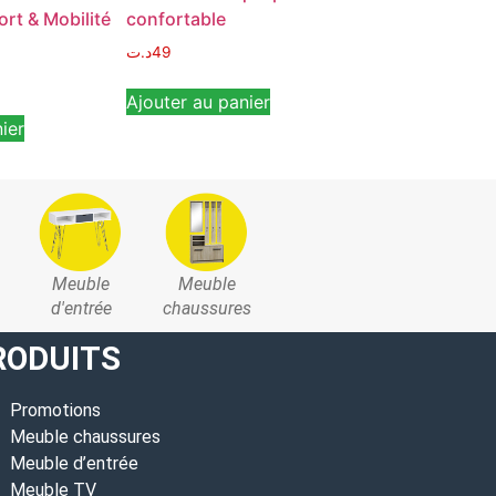
rt & Mobilité
confortable
en Plastique E
د.ت
49
د.ت
39
Ajouter au panier
Ajouter au pan
ier
Meuble
Meuble
d'entrée
chaussures
RODUITS
Promotions
Meuble chaussures
Meuble d’entrée
Meuble TV