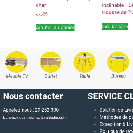
cher
Inclinable – 
Housse de Tr
د.ت
25
Lire la suite
Ajouter au panier
Meuble TV
Buffet
Table
Bureau
Nous contacter
SERVICE C
Appelez-nous : 29 252 300
Solution de Livr
Méthodes de p
Écrivez-nous : contact@ahladecor.tn
Expédition & Liv
Politique de ret