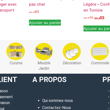
Léger avec
pas cher
Légère – Confo
ansport
en Tunisie
د.ت
43
د.ت
70
د.ت
55
Ajouter au panier
Ajouter au pan
Cuisine
Meuble
Décoration
Commode
Jardin
LIENT
A PROPOS
P
aison
aiement
Qui sommes-nous
raison
Contactez-Nous
our