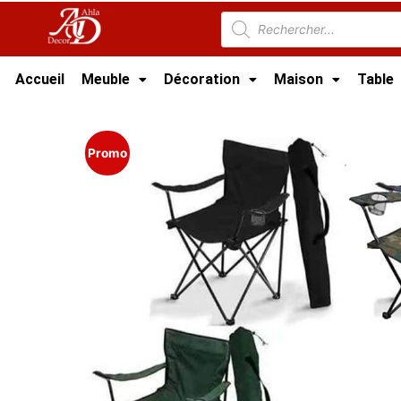
Accueil
Meuble
Décoration
Maison
Table
Accueil
/
Meuble Moderne
/
Meuble jardin Tun
Promo