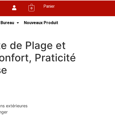
Panier
0
 Bureau
Nouveaux Produit
g – Confort, Praticité et Robustesse
te de Plage et
nfort, Praticité
se
ons extérieures
anger