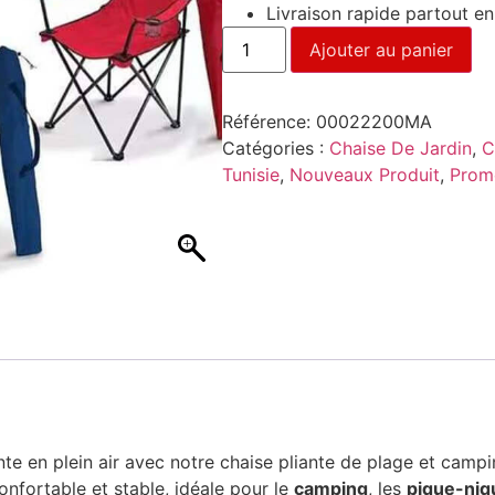
Livraison rapide partout en
Ajouter au panier
Référence:
00022200MA
Catégories :
Chaise De Jardin
,
C
Tunisie
,
Nouveaux Produit
,
Prom
e en plein air avec notre chaise pliante de plage et campi
confortable et stable, idéale pour le
camping
, les
pique-niq