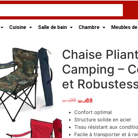
Cuisine
Salle de bain
Chambre
Meubles de
isie
/
Chaise De Jardin
/ Chaise Pliante de Plage et Campin
Chaise Plian
Camping – Co
et Robustes
د.ت
99
د.ت
69
Confort optimal
Structure solide en acier
Tissu résistant aux conditi
Facile à transporter et à r