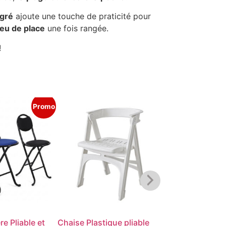
égré
ajoute une touche de praticité pour
eu de place
une fois rangée.
!
Promo
re Pliable et
Chaise Plastique pliable
Chaise de Jar