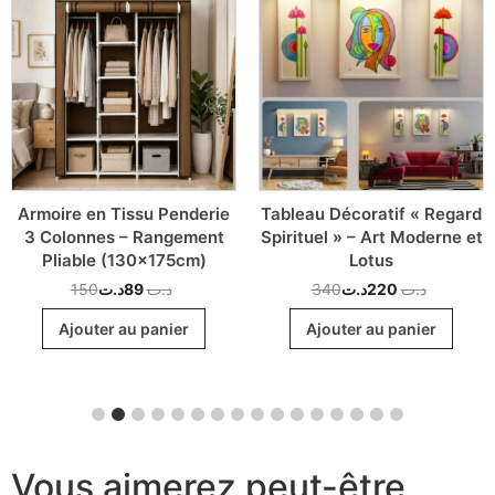
Armoire en Tissu Penderie
Tableau Décoratif « Regard
3 Colonnes – Rangement
Spirituel » – Art Moderne et
Pliable (130x175cm)
Lotus
150
د.ت
89
د.ت
340
د.ت
220
د.ت
Ajouter au panier
Ajouter au panier
Vous aimerez peut-être