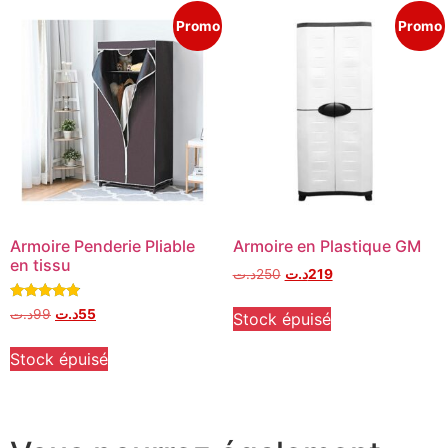
Promo
Promo
Armoire Penderie Pliable
Armoire en Plastique GM
en tissu
د.ت
250
د.ت
219
Note
د.ت
99
د.ت
55
Stock épuisé
4.67
sur 5
Stock épuisé