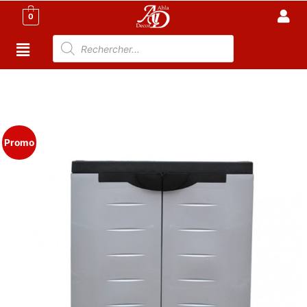
0
Accueil
/
Meuble Moderne
/
Armoire Tunisie
/
Armoire
Plastique
/ Armoire de rangement en plastique – TEXAS
MM
Promo