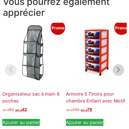
Vous pourrez également
apprécier
Promo
Promo
Organisateur sac à main 8
Armoire 5 Tiroirs pour
poches
chambre Enfant avec Motif
د.ت
60
د.ت
42
د.ت
130
د.ت
79
Ajouter au panier
Ajouter au panier