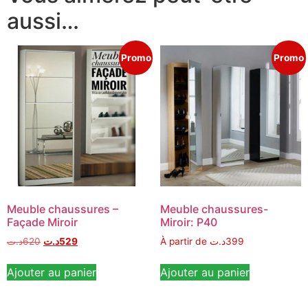
aussi…
Promo
Promo
Meuble chaussures –
Meuble chaussures-
Façade Miroir
Miroir: P40
د.ت
620
د.ت
529
À partir de
د.ت
399
Ajouter au panier
Ajouter au panier