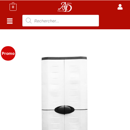
0
Accueil
/
Meuble Moderne
/
Armoire Tunisie
/
Armoire
Plastique
/ Armoire en Plastique GM
Promo