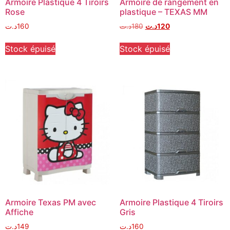
Armoire Plastique 4 Tiroirs
Armoire de rangement en
Rose
plastique – TEXAS MM
د.ت
160
د.ت
180
د.ت
120
Stock épuisé
Stock épuisé
Armoire Texas PM avec
Armoire Plastique 4 Tiroirs
Affiche
Gris
د.ت
149
د.ت
160