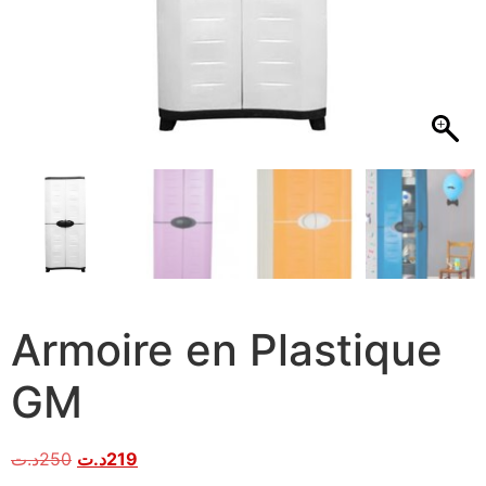
Armoire en Plastique
GM
د.ت
250
د.ت
219