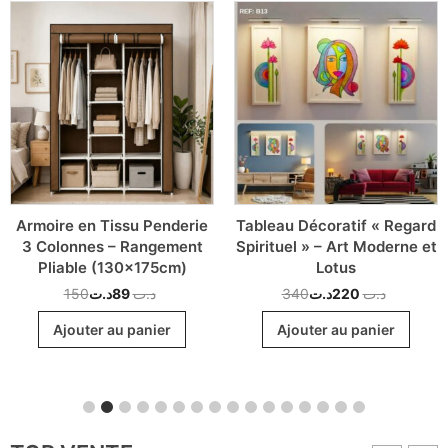
Armoire en Tissu Penderie
Tableau Décoratif « Regard
3 Colonnes – Rangement
Spirituel » – Art Moderne et
Pliable (130x175cm)
Lotus
150
د.ت
89
د.ت
340
د.ت
220
د.ت
Ajouter au panier
Ajouter au panier