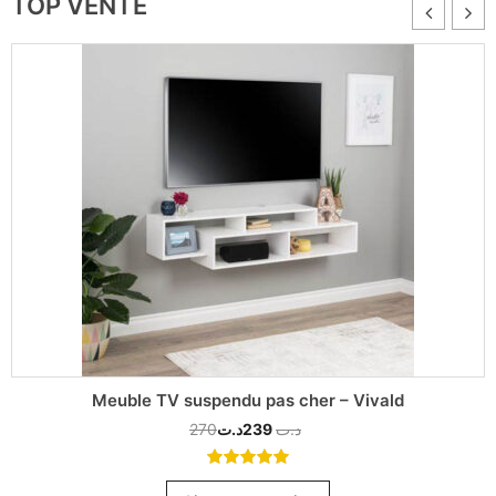
TOP VENTE
Meuble TV suspendu pas cher – Vivald
270
د.ت
239
د.ت
5.00
out