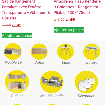
Sac de Rangement
Armoire en Tissu Penderie
Premium avec Fenêtre
3 Colonnes – Rangement
Transparente – Vêtement &
Pliable (130x175cm)
Couette
د.ت
150
د.ت
89
د.ت
20
د.ت
13
Ajouter au panier
Ajouter au panier
Meuble TV
Buffet
Table
Bureau
Cuisine
Meuble Jardin
Décoration