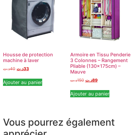
Housse de protection
Armoire en Tissu Penderie
machine à laver
3 Colonnes – Rangement
Pliable (130x175cm) –
د.ت
40
د.ت
33
Mauve
د.ت
150
د.ت
89
Ajouter au panier
Ajouter au panier
Vous pourrez également
apprécier