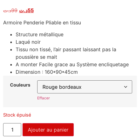
Noté
3
4.67
sur 5
د.ت
99
د.ت
55
basé sur
notations
client
Armoire Penderie Pliable en tissu
Structure métallique
Laqué noir
Tissu non tissé, l’air passant laissant pas la
poussière se mait
A monter Facile grace au Système encliquetage
Dimension : 160*90*45cm
Couleurs
Effacer
Stock épuisé
Ajouter au panier