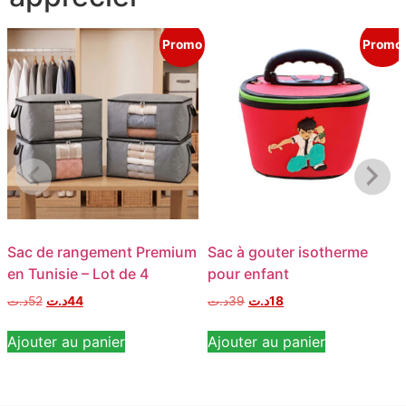
Promo
Promo
Sac de rangement Premium
Sac à gouter isotherme
en Tunisie – Lot de 4
pour enfant
د.ت
52
د.ت
44
د.ت
39
د.ت
18
Ajouter au panier
Ajouter au panier