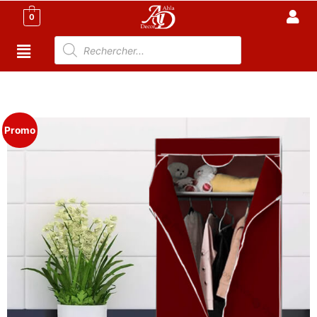
0
Accueil
/
Meuble Moderne
/
Armoire Tunisie
/
Armoire
en tissu tunisie
/ Armoire Penderie Pliable en tissu
Promo