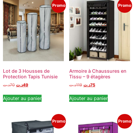
Promo
Promo
Lot de 3 Housses de
Armoire à Chaussures en
Protection Tapis Tunisie
Tissu – 9 étagères
د.ت
70
د.ت
49
د.ت
119
د.ت
75
Ajouter au panier
Ajouter au panier
Promo
Promo