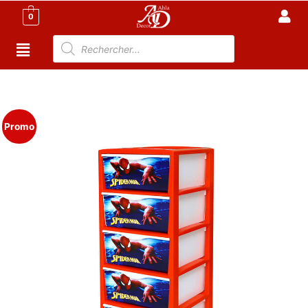
0
Accueil
/
Meuble Moderne
/
Armoire Tunisie
/ Armoire 5
Tiroirs pour chambre Enfant avec Motif
Promo