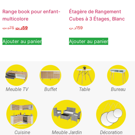
Range book pour enfant-
Étagère de Rangement
multicolore
Cubes à 3 Étages, Blanc
د.ت
75
د.ت
59
د.ت
159
Ajouter au panier
Ajouter au panier
Meuble TV
Buffet
Table
Bureau
Cuisine
Meuble Jardin
Décoration