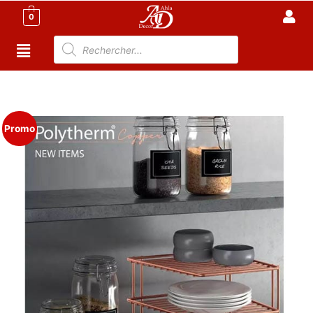
0
Accueil
/
Cuisine
/
Meuble cuisine Tunisie
/ Étagère de
cuisine, 2 étagère
Promo