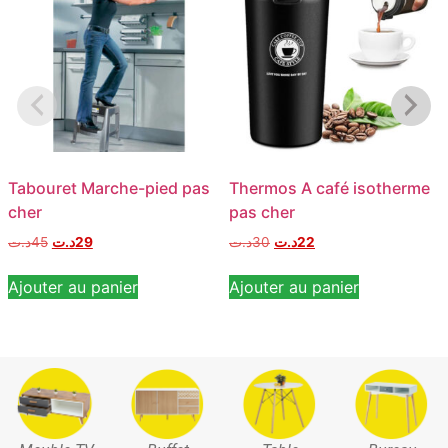
Tabouret Marche-pied pas
Thermos A café isotherme
cher
pas cher
د.ت
45
د.ت
29
د.ت
30
د.ت
22
Ajouter au panier
Ajouter au panier