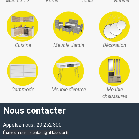
Meuble TV
Buffet
Table
Bureau
Cuisine
Meuble Jardin
Décoration
Commode
Meuble d'entrée
Meuble
chaussures
Nous contacter
Appelez-nous : 29 252 300
Écrivez-nous : contact@ahladecor.tn