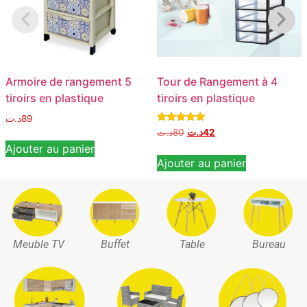
Armoire de rangement 5
Tour de Rangement à 4
tiroirs en plastique
tiroirs en plastique
د.ت
89
Note
د.ت
80
د.ت
42
5.00
Ajouter au panier
sur 5
Ajouter au panier
Meuble TV
Buffet
Table
Bureau