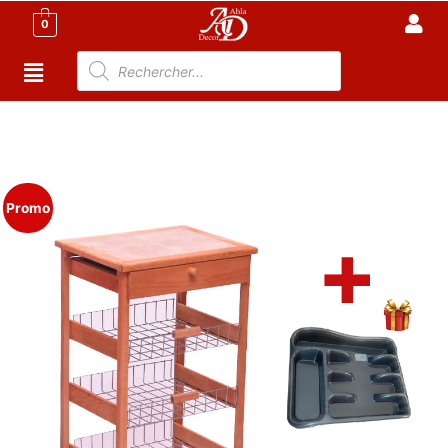
0
Accueil
/
Cuisine
/
Meuble cuisine Tunisie
/ Chariot de
Rangement Cuisine en Bois Massif – L’Allié Organisation
+ Cadeau Offert
Promo