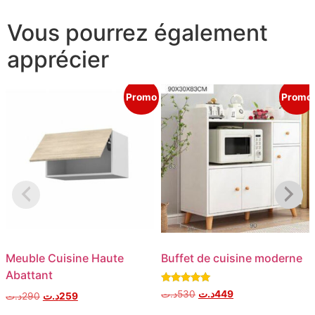
Vous pourrez également
apprécier
Promo
Promo
Meuble Cuisine Haute
Buffet de cuisine moderne
Abattant
Note
د.ت
530
د.ت
449
د.ت
290
د.ت
259
5.00
sur 5