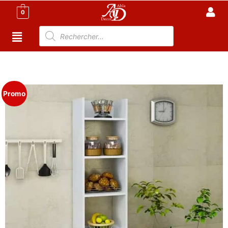
0
Accueil
/
Cuisine
/
Buffet Cuisine tunisie
/ Meuble
cuisine moderne
Promo