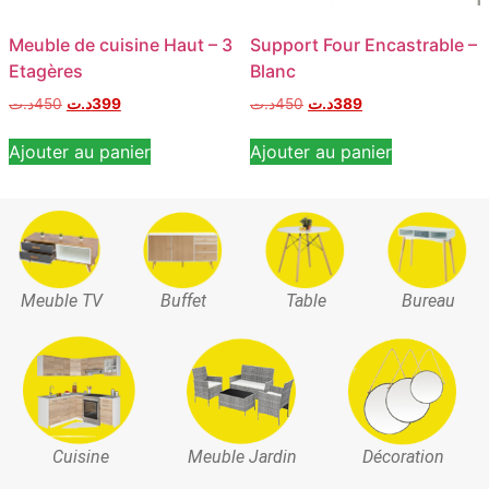
Meuble de cuisine Haut – 3
Support Four Encastrable –
Etagères
Blanc
د.ت
450
د.ت
399
د.ت
450
د.ت
389
Ajouter au panier
Ajouter au panier
Meuble TV
Buffet
Table
Bureau
Cuisine
Meuble Jardin
Décoration