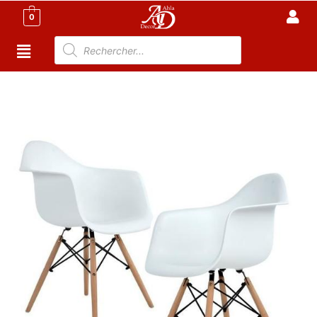
0
Accueil
/
Cuisine
/
Meuble cuisine Tunisie
/ lot de 2
Chaises Scandinave de Salle à Manger