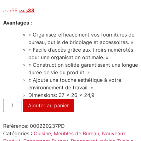
Noté
1
5.00
sur 5
د.ت
69
د.ت
33
basé sur
notation
client
Avantages :
« Organisez efficacement vos fournitures de
bureau, outils de bricolage et accessoires. »
« Facile d’accès grâce aux tiroirs numérotés
pour une organisation optimale. »
« Construction solide garantissant une longue
durée de vie du produit. »
« Ajoute une touche esthétique à votre
environnement de travail. »
Dimensions: 37 x 26 x 24,9
Ajouter au panier
Référence:
000220237PD
Catégories :
Cuisine
,
Meubles de Bureau
,
Nouveaux
Produit
,
Rangement Bureau
,
Rangement cuisine Tunisie
,