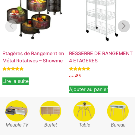
Etagères de Rangement en
RESSERRE DE RANGEMENT
Métal Rotatives – Showme
4 ETAGERES
Note
Note
د.ت
85
5.00
5.00
Lire la suite
sur 5
sur 5
Ajouter au panier
Meuble TV
Buffet
Table
Bureau