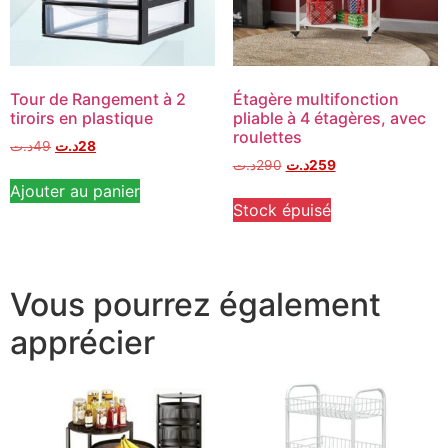
Tour de Rangement à 2
Étagère multifonction
tiroirs en plastique
pliable à 4 étagères, avec
roulettes
د.ت
49
د.ت
28
د.ت
290
د.ت
259
Ajouter au panier
Stock épuisé
Vous pourrez également
apprécier