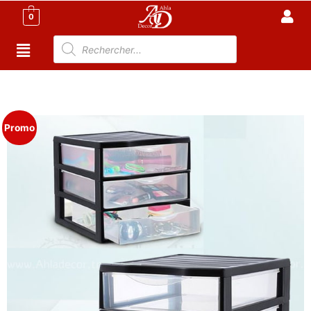
0
Accueil
/
Meubles de Bureau
/
Rangement Bureau
/ Tour
de Rangement à 3 tiroirs en plastique
Promo