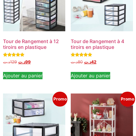
Tour de Rangement à 12
Tour de Rangement à 4
tiroirs en plastique
tiroirs en plastique
Note
Note
د.ت
129
د.ت
99
د.ت
80
د.ت
42
5.00
5.00
sur 5
sur 5
Ajouter au panier
Ajouter au panier
Promo
Promo