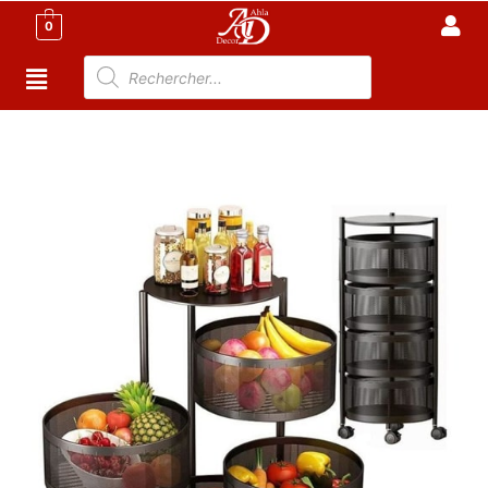
0
Accueil
/
Cuisine
/
Rangement cuisine Tunisie
/ Etagères
de Rangement en Métal Rotatives – Showme