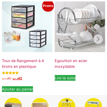
Promo
Tour de Rangement à 4
Egouttoir en acier
tiroirs en plastique
inoxydable
Lire la suite
Note
د.ت
80
د.ت
42
5.00
sur 5
Ajouter au panier