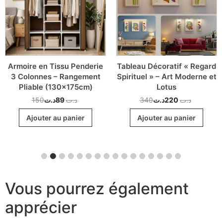
Armoire en Tissu Penderie
Tableau Décoratif « Regard
3 Colonnes – Rangement
Spirituel » – Art Moderne et
Pliable (130x175cm)
Lotus
150
د.ت
89
د.ت
340
د.ت
220
د.ت
Ajouter au panier
Ajouter au panier
Vous pourrez également
apprécier