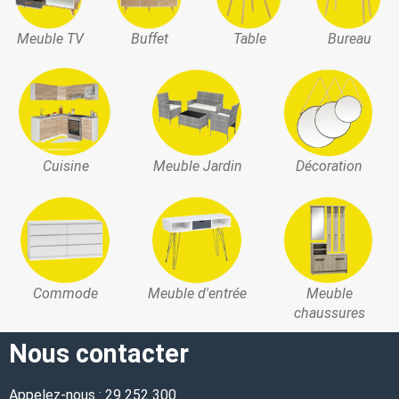
Meuble TV
Buffet
Table
Bureau
Cuisine
Meuble Jardin
Décoration
Commode
Meuble d'entrée
Meuble
chaussures
Nous contacter
Appelez-nous : 29 252 300