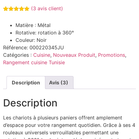
(
3
avis client)
Noté
3
5.00
sur 5
Matière : Métal
basé sur
notations
Rotative: rotation à 360°
client
Couleur: Noir
Référence:
000220345JU
Catégories :
Cuisine
,
Nouveaux Produit
,
Promotions
,
Rangement cuisine Tunisie
Description
Avis (3)
Description
Les chariots à plusieurs paniers offrent amplement
d’espace pour votre rangement quotidien. Grâce à ses 4
rouleaux universels verrouillables permettant une