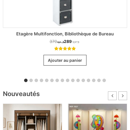
Etagère Multifonction, Bibliothèque de Bureau
370
د.ت
289
د.ت
5.00
out
of 5
Ajouter au panier
Nouveautés