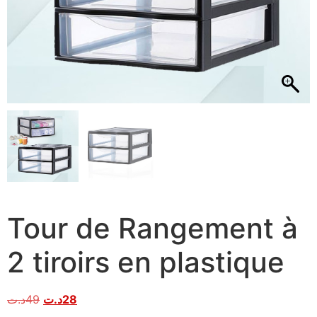
Tour de Rangement à
2 tiroirs en plastique
د.ت
49
د.ت
28