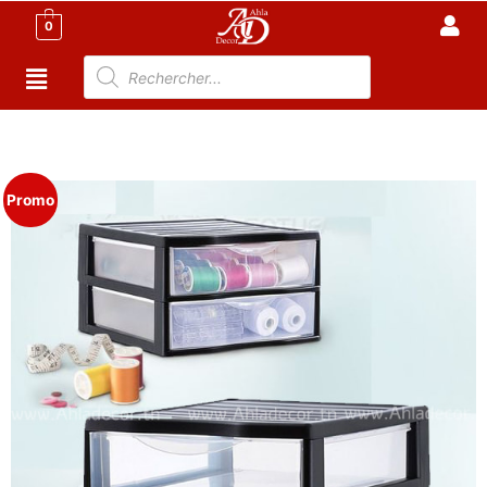
0
Accueil
/
Meubles de Bureau
/
Rangement Bureau
/ Tour
de Rangement à 2 tiroirs en plastique
Promo