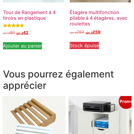
Tour de Rangement à 4
Étagère multifonction
tiroirs en plastique
pliable à 4 étagères, avec
roulettes
Note
د.ت
290
د.ت
259
د.ت
80
د.ت
42
5.00
sur 5
Stock épuisé
Ajouter au panier
Vous pourrez également
apprécier
Promo