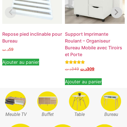
Repose pied inclinable pour
Support Imprimante
Bureau
Roulant – Organiseur
Bureau Mobile avec Tiroirs
د.ت
59
et Porte
Ajouter au panier
Note
د.ت
349
د.ت
309
5.00
sur 5
Ajouter au panier
Meuble TV
Buffet
Table
Bureau