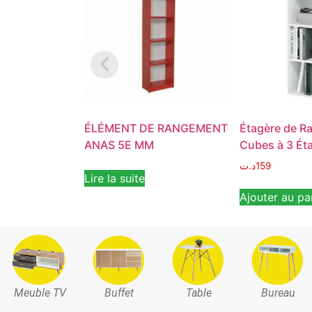
ÉLÉMENT DE RANGEMENT
Étagère de R
ANAS 5E MM
Cubes à 3 Ét
د.ت
159
Lire la suite
Ajouter au pa
Meuble TV
Buffet
Table
Bureau