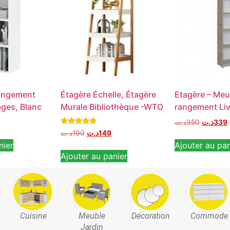
angement
Étagère Échelle, Étagère
Etagère – Meu
ages, Blanc
Murale Bibliothèque -WTO
rangement Liv
د.ت
350
د.ت
339
Note
د.ت
190
د.ت
149
5.00
nier
Ajouter au pan
sur 5
Ajouter au panier
Cuisine
Meuble
Décoration
Commode
Jardin