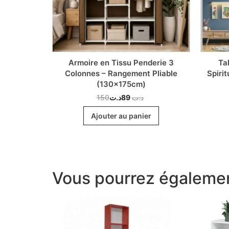
mium avec
Armoire en Tissu Penderie 3
Ta
Vêtement &
Colonnes – Rangement Pliable
Spirit
(130x175cm)
150
د.ت
89
د.ت
r
Ajouter au panier
Vous pourrez égalemen