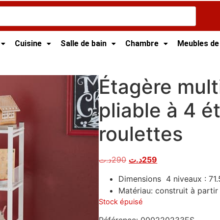
Cuisine
Salle de bain
Chambre
Meubles de
t
/ Étagère multifonction pliable à 4 étagères, avec roulett
Étagère mult
pliable à 4 é
roulettes
د.ت
290
د.ت
259
Dimensions 4 niveaux : 71
Matériau: construit à parti
Stock épuisé
Référence:
000220233ES