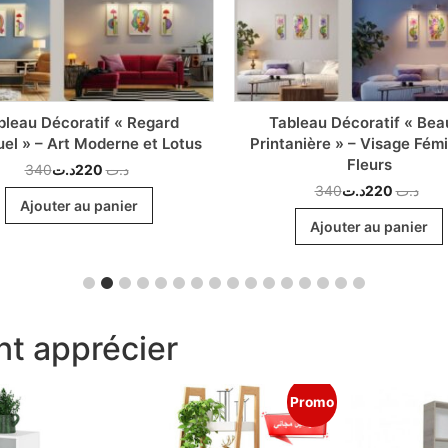
bleau Décoratif « Regard
Tableau Décoratif « Bea
uel » – Art Moderne et Lotus
Printanière » – Visage Fémi
Fleurs
340
د.ت
220
د.ت
340
د.ت
220
د.ت
Ajouter au panier
Ajouter au panier
t apprécier
Promo