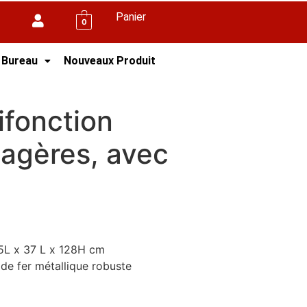
Panier
0
 Bureau
Nouveaux Produit
es
ifonction
tagères, avec
.5L x 37 L x 128H cm
r de fer métallique robuste