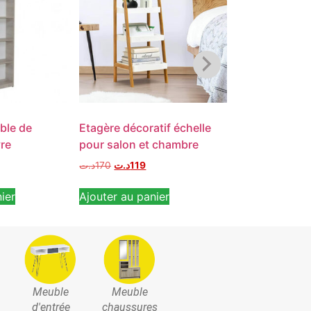
ble de
Etagère décoratif échelle
Bibliothèque c
re
pour salon et chambre
étagères en bo
د.ت
170
د.ت
119
د.ت
340
د.ت
319
ier
Ajouter au panier
Ajouter au pan
Meuble
Meuble
d'entrée
chaussures