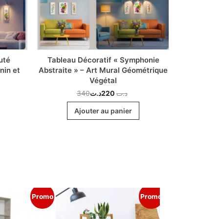
uté
Tableau Décoratif « Symphonie
Tableau D
nin et
Abstraite » – Art Mural Géométrique
Botaniq
Végétal
340
د.ت
220
د.ت
Ajouter au panier
Promo
Promo