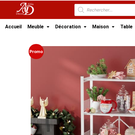
Accueil
Meuble
Décoration
Maison
Table
Accueil
/
Meuble Moderne
/
Nouveaux Produi
Promo