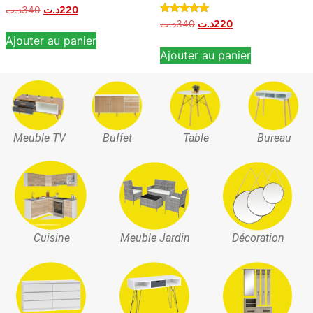
د.ت
340
د.ت
220
Note
د.ت
340
د.ت
220
5.00
Ajouter au panier
sur 5
Ajouter au panier
Meuble TV
Buffet
Table
Bureau
Cuisine
Meuble Jardin
Décoration