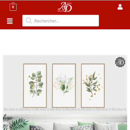
0
Accueil
/
Meuble Moderne
/
Nouveaux Produit
/ Série de
3 Tableaux Décoratif avec cadre, décoration murale,
60*30