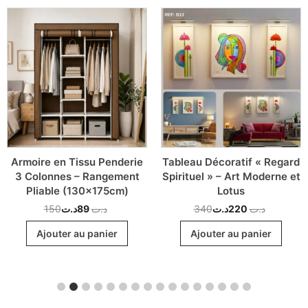
Armoire en Tissu Penderie
Tableau Décoratif « Regard
3 Colonnes – Rangement
Spirituel » – Art Moderne et
Pliable (130x175cm)
Lotus
150
د.ت
89
د.ت
340
د.ت
220
د.ت
Ajouter au panier
Ajouter au panier