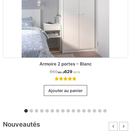
Armoire 2 portes – Blanc
650
د.ت
629
د.ت
5.00
out
of 5
Ajouter au panier
Nouveautés