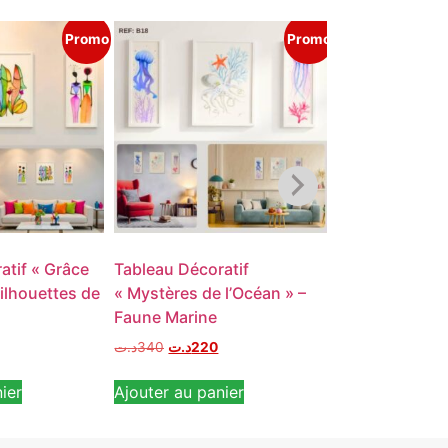
Promo
Promo
atif « Grâce
Tableau Décoratif
Tableau Décor
ilhouettes de
« Mystères de l’Océan » –
Majestueux » 
Faune Marine
Animalier Géo
د.ت
340
د.ت
220
د.ت
340
د.ت
220
ier
Ajouter au panier
Ajouter au pan