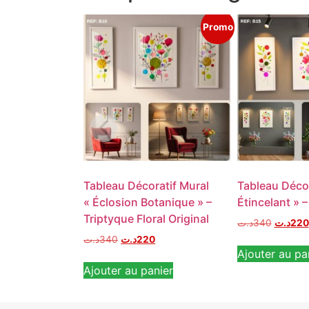
Promo
Tableau Décoratif Mural
Tableau Décor
« Éclosion Botanique » –
Étincelant » – 
Triptyque Floral Original
د.ت
340
د.ت
220
د.ت
340
د.ت
220
Ajouter au pa
Ajouter au panier