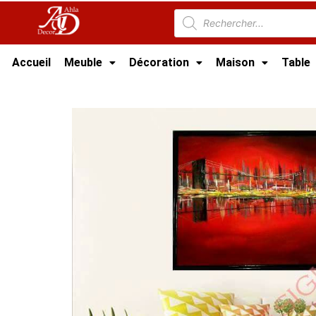
Accueil
Meuble
Décoration
Maison
Table
Accueil
/
Décoration tunisie
/
Tableau tunisie