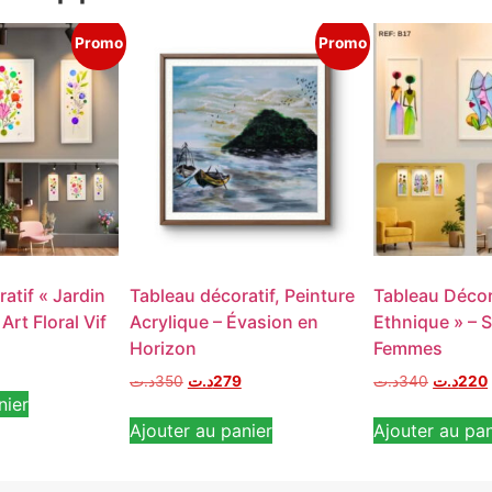
Promo
Promo
atif « Jardin
Tableau décoratif, Peinture
Tableau Décor
Art Floral Vif
Acrylique – Évasion en
Ethnique » – S
Horizon
Femmes
د.ت
350
د.ت
279
د.ت
340
د.ت
220
nier
Ajouter au panier
Ajouter au pan