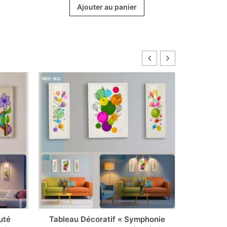
of 5
Ajouter au panier
uté
Tableau Décoratif « Symphonie
Tableau D