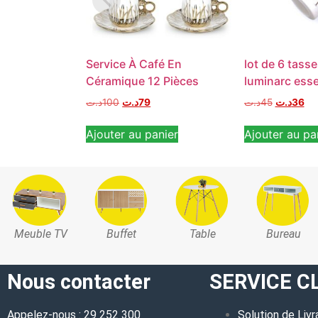
Service À Café En
lot de 6 tass
Céramique 12 Pièces
luminarc ess
د.ت
100
د.ت
79
د.ت
45
د.ت
36
Ajouter au panier
Ajouter au pa
Meuble TV
Buffet
Table
Bureau
Nous contacter
SERVICE C
Appelez-nous : 29 252 300
Solution de Livr