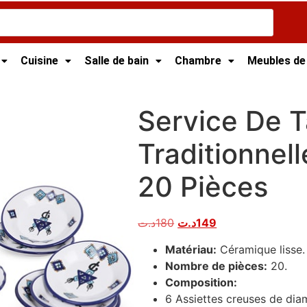
Cuisine
Salle de bain
Chambre
Meubles de
/ Service De Table Traditionnelle En Céramique 20 Pièces
Service De T
Traditionnel
20 Pièces
د.ت
180
د.ت
149
Matériau:
Céramique lisse.
Nombre de pièces:
20.
Composition:
6 Assiettes creuses de di