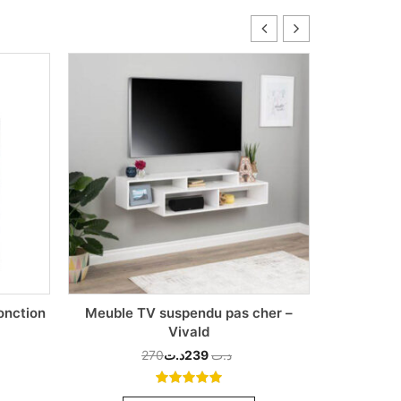
onction
Meuble TV suspendu pas cher –
Armoire d
Vivald
– Meu
270
د.ت
239
د.ت
5.00
out