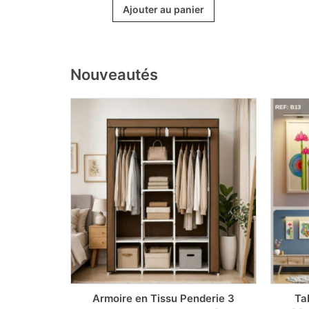
of 5
r
Ajouter au panier
Nouveautés
mium avec
Armoire en Tissu Penderie 3
Ta