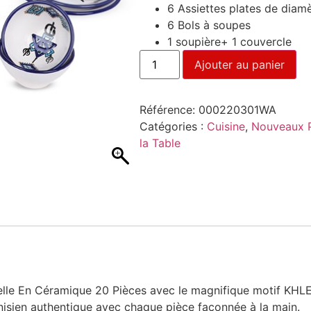
6 Assiettes plates de diam
6 Bols à soupes
1 soupière+ 1 couvercle
Ajouter au panier
Référence:
000220301WA
Catégories :
Cuisine
,
Nouveaux P
la Table
lle En Céramique 20 Pièces avec le magnifique motif KHLEL
tunisien authentique avec chaque pièce façonnée à la main.