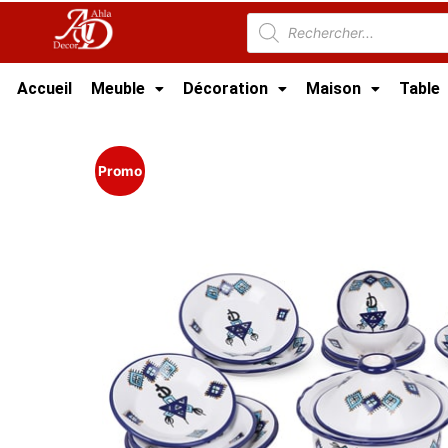
Accueil
Meuble
Décoration
Maison
Table
Accueil
/
Cuisine
/
Vaisselle et Art de la Table
Promo