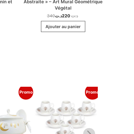
nin et
Abstraite » – Art Mural Géométrique
Botaniq
Végétal
340
د.ت
220
د.ت
Ajouter au panier
Promo
Promo