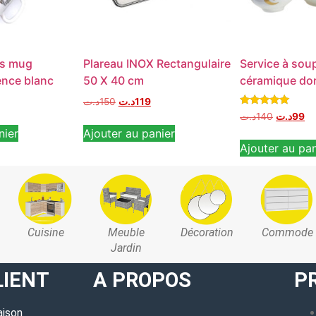
es mug
Plareau INOX Rectangulaire
Service à sou
ence blanc
50 X 40 cm
céramique dor
د.ت
150
د.ت
119
Note
د.ت
140
د.ت
99
5.00
nier
Ajouter au panier
sur 5
Ajouter au pan
Cuisine
Meuble
Décoration
Commode
Jardin
LIENT
A PROPOS
P
aison