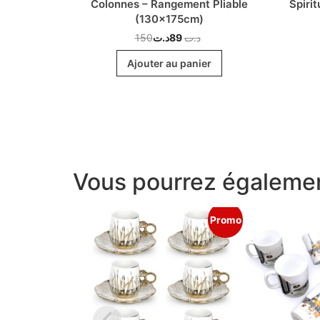
Vêtement &
Colonnes – Rangement Pliable
Spirit
(130x175cm)
150
د.ت
89
د.ت
r
Ajouter au panier
Vous pourrez égalemen
Promo