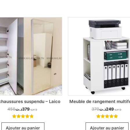
chaussures suspendu – Laico
Meuble de rangement multif
450
د.ت
379
د.ت
370
د.ت
249
د.ت
4.78
out
5.00
out
of 5
of 5
Ajouter au panier
Ajouter au panier