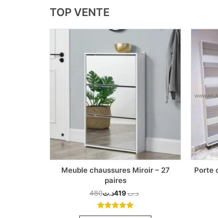
TOP VENTE
cher avec
Meuble chaussures Miroir – 27
Porte 
paires
480
د.ت
419
د.ت
5.00
out