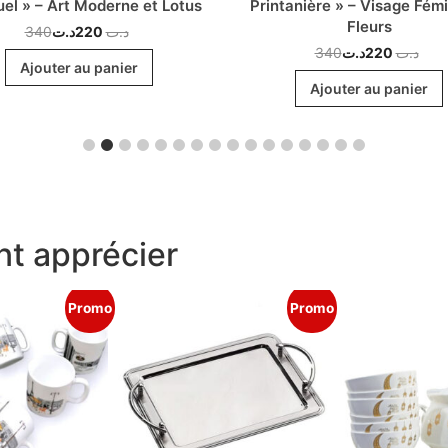
uel » – Art Moderne et Lotus
Printanière » – Visage Fémi
Fleurs
340
د.ت
220
د.ت
340
د.ت
220
د.ت
Ajouter au panier
Ajouter au panier
t apprécier
Promo
Promo