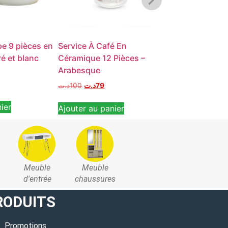
pe 9 pièces en
Service À Café En
Service à soup
é et blanc
Céramique 12 Pièces –
céramique – 
Arabesque
Karim
د.ت
100
د.ت
79
د.ت
140
د.ت
99
ier
Ajouter au panier
Ajouter au pan
Meuble
Meuble
d'entrée
chaussures
RODUITS
Promotions