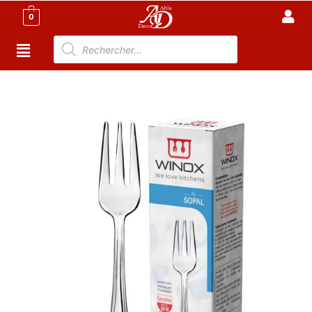
0
Accueil
/
Cuisine
/
Vaisselle et Art de la Table
/ Etui
fourchette à gâteaux – 12 pièces – inox inoxydable