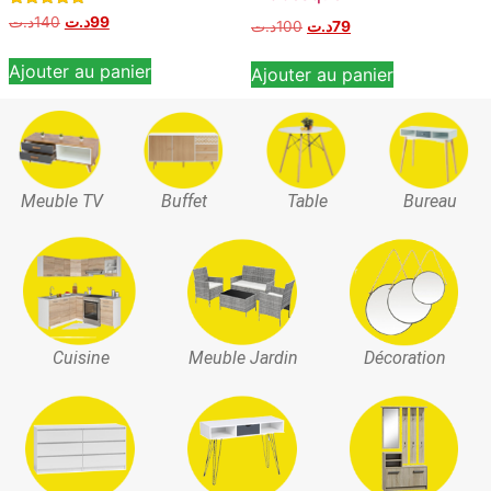
Note
د.ت
140
د.ت
99
د.ت
100
د.ت
79
5.00
sur 5
Ajouter au panier
Ajouter au panier
Meuble TV
Buffet
Table
Bureau
Cuisine
Meuble Jardin
Décoration