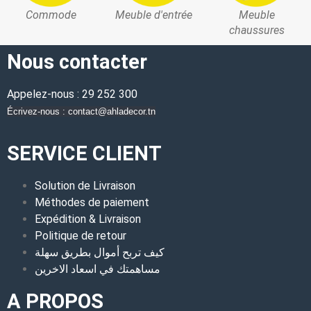
Commode
Meuble d'entrée
Meuble
chaussures
Nous contacter
Appelez-nous : 29 252 300
Écrivez-nous : contact@ahladecor.tn
SERVICE CLIENT
Solution de Livraison
Méthodes de paiement
Expédition & Livraison
Politique de retour
كيف تربح أموال بطريق سهلة
مساهمتك في اسعاد الاخرين
A PROPOS