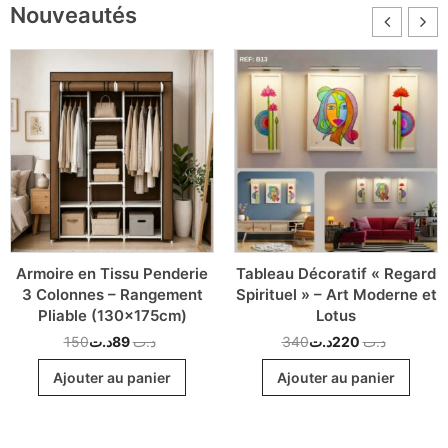
Nouveautés
Armoire en Tissu Penderie
Tableau Décoratif « Regard
3 Colonnes – Rangement
Spirituel » – Art Moderne et
Pliable (130x175cm)
Lotus
150
د.ت
89
د.ت
340
د.ت
220
د.ت
Ajouter au panier
Ajouter au panier