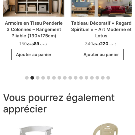
Armoire en Tissu Penderie
Tableau Décoratif « Regard
3 Colonnes – Rangement
Spirituel » – Art Moderne et
Pliable (130x175cm)
Lotus
150
د.ت
89
د.ت
340
د.ت
220
د.ت
Ajouter au panier
Ajouter au panier
Vous pourrez également
apprécier