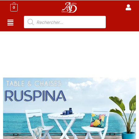
0
Accueil
/
Meuble Moderne
/
Meuble jardin
Tunisie
/
Salon de Jardin Tunisie
/ Table Pliante et 2
chaises Pliables – Ruspina