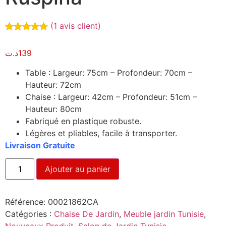
(
1
avis client)
Noté
1
5.00
sur 5
د.ت
139
basé sur
notation
client
Table : Largeur: 75cm – Profondeur: 70cm –
Hauteur: 72cm
Chaise : Largeur: 42cm – Profondeur: 51cm –
Hauteur: 80cm
Fabriqué en plastique robuste.
Légères et pliables, facile à transporter.
Livraison Gratuite
Ajouter au panier
Référence:
00021862CA
Catégories :
Chaise De Jardin
,
Meuble jardin Tunisie
,
Nouveaux Produit
,
Salon de Jardin Tunisie