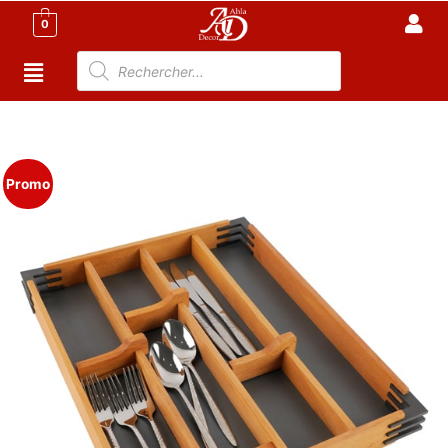
0
Accueil
/
Cuisine
/
Accessoire Cuisine Tunisie
/ Range
Couvert En Bois 45 X 36 X 5 cm
Promo