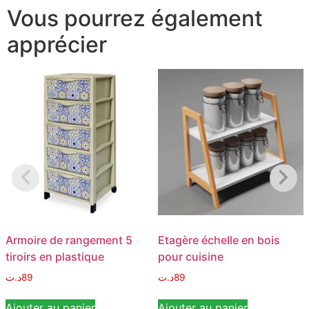
Vous pourrez également
apprécier
Armoire de rangement 5
Etagère échelle en bois
tiroirs en plastique
pour cuisine
د.ت
89
د.ت
89
Ajouter au panier
Ajouter au panier