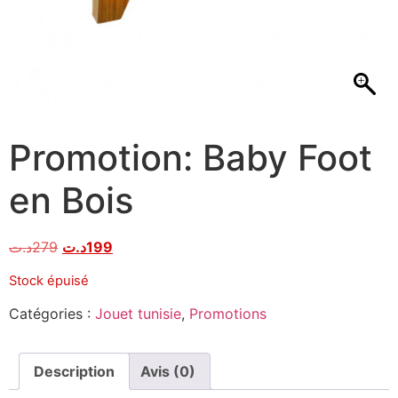
Promotion: Baby Foot
en Bois
د.ت
279
د.ت
199
Stock épuisé
Catégories :
Jouet tunisie
,
Promotions
Description
Avis (0)