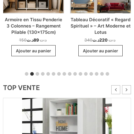
Armoire en Tissu Penderie
Tableau Décoratif « Regard
3 Colonnes – Rangement
Spirituel » – Art Moderne et
Pliable (130x175cm)
Lotus
150
د.ت
89
د.ت
340
د.ت
220
د.ت
Ajouter au panier
Ajouter au panier
TOP VENTE