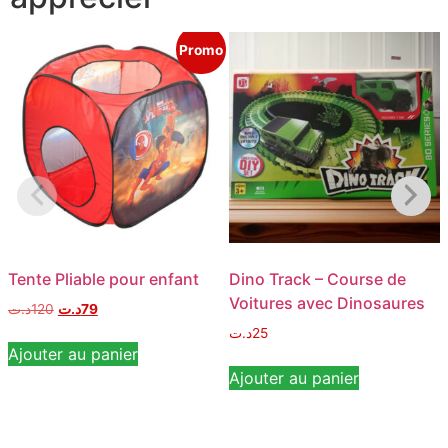
Promo
Tente Pliable pour enfant
Dino Track – Course de
Voitures avec Dinosaures
د.ت
120
د.ت
79
د.ت
25
Ajouter au panier
Ajouter au panier