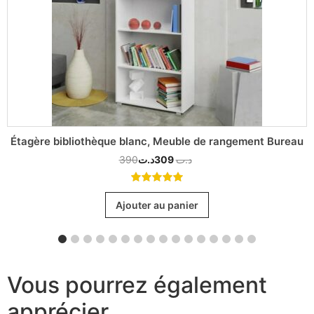
Étagère bibliothèque blanc, Meuble de rangement Bureau
390
د.ت
309
د.ت
5.00
out
of 5
Ajouter au panier
Vous pourrez également
apprécier