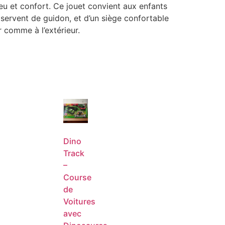
jeu et confort. Ce jouet convient aux enfants
i servent de guidon, et d’un siège confortable
ur comme à l’extérieur.
Promo
Dino
Hamac
Track
Gonflable
–
de
Course
Piscine
de
4-en-
Voitures
1 – Le
avec
Matelas