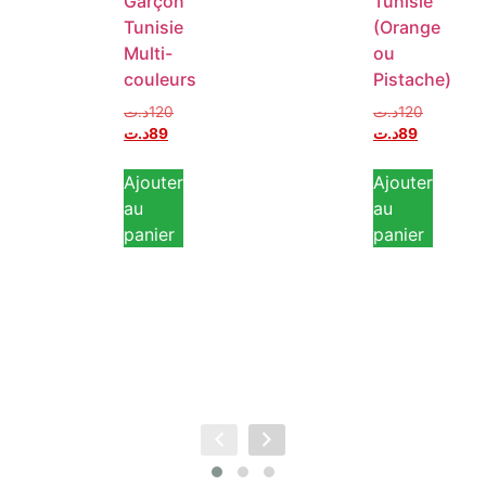
Garçon
Tunisie
Tunisie
(Orange
Multi-
ou
couleurs
Pistache)
د.ت
120
د.ت
120
د.ت
89
د.ت
89
Ajouter
Ajouter
au
au
panier
panier