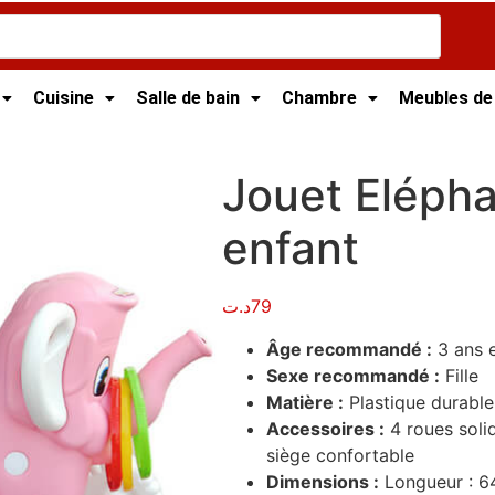
Cuisine
Salle de bain
Chambre
Meubles de
t
/ Jouet Eléphant rose pour enfant
Jouet Elépha
enfant
د.ت
79
Âge recommandé :
3 ans e
Sexe recommandé :
Fille
Matière :
Plastique durable 
Accessoires :
4 roues solid
siège confortable
Dimensions :
Longueur : 64