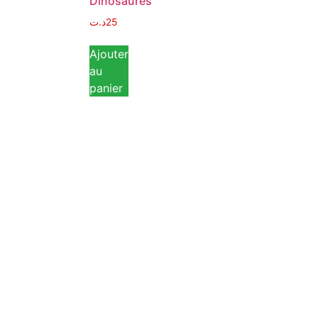
Dinosaures
de
Plage
د.ت
25
Multifoncti
Idéal
Ajouter
au
د.ت
30
panier
د.ت
19
Ajouter
au
panier