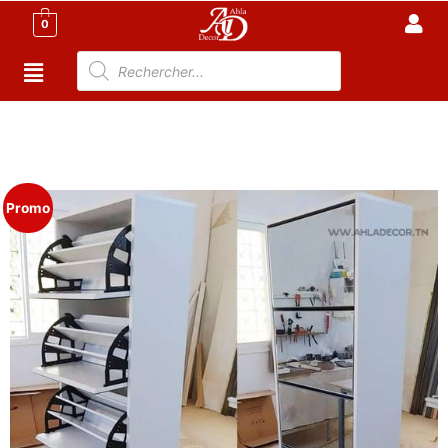
0
Accueil
/
Meuble Moderne
/
Porte chaussures
Tunisie
/ Porte Chaussures Miroir – Grande capacité de
stockage
Promo