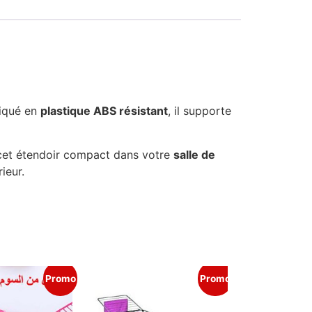
riqué en
plastique ABS résistant
, il supporte
z cet étendoir compact dans votre
salle de
rieur.
Promo
Promo