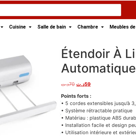
Cuisine
Salle de bain
Chambre
Meubles de
t
/ Étendoir À Linge Automatique 5 Cordes
Étendoir À L
Automatique
د.ت
70
د.ت
59
Points forts :
• 5 cordes extensibles jusqu’à 3
• Système rétractable pratique
• Matériau : plastique ABS durab
• Installation facile et design 
• Utilisation intérieure et extérie