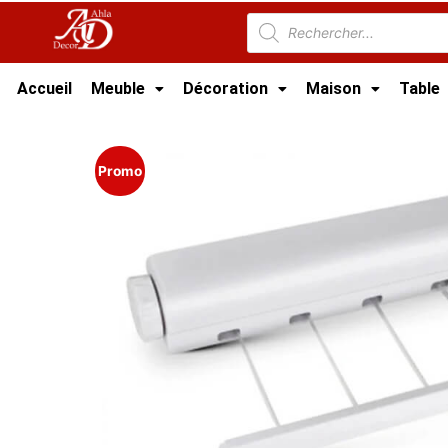
Accueil
Meuble
Décoration
Maison
Table
Accueil
/
Meuble Moderne
/
Nouveaux Produi
Promo