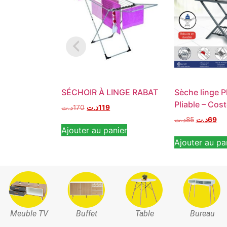
SÉCHOIR À LINGE RABAT
Sèche linge P
Pliable – Cos
د.ت
170
د.ت
119
د.ت
85
د.ت
69
Ajouter au panier
Ajouter au pa
Meuble TV
Buffet
Table
Bureau