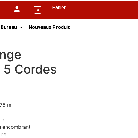
Panier
0
 Bureau
Nouveaux Produit
inge
 5 Cordes
,75 m
le
peu encombrant
ure