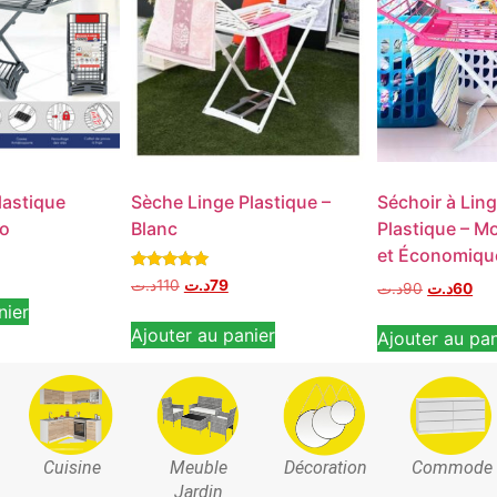
lastique
Sèche Linge Plastique –
Séchoir à Lin
to
Blanc
Plastique – M
et Économiqu
Note
د.ت
110
د.ت
79
د.ت
90
د.ت
60
5.00
nier
sur 5
Ajouter au panier
Ajouter au pan
Cuisine
Meuble
Décoration
Commode
Jardin